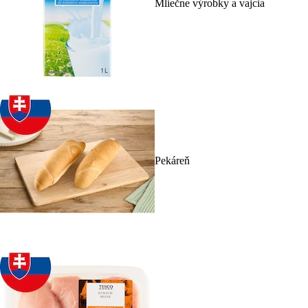
Mliečne výrobky a vajcia
Pekáreň