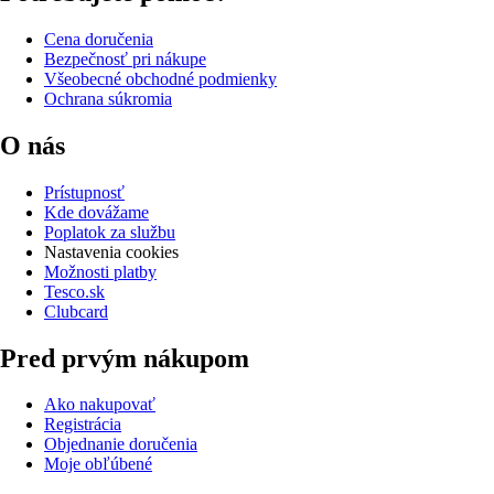
Cena doručenia
Bezpečnosť pri nákupe
Všeobecné obchodné podmienky
Ochrana súkromia
O nás
Prístupnosť
Kde dovážame
Poplatok za službu
Nastavenia cookies
Možnosti platby
Tesco.sk
Clubcard
Pred prvým nákupom
Ako nakupovať
Registrácia
Objednanie doručenia
Moje obľúbené