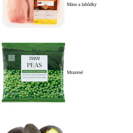
Mäso a lahôdky
Mrazené