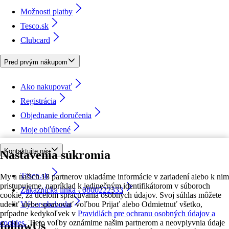
Možnosti platby
Tesco.sk
Clubcard
Pred prvým nákupom
Ako nakupovať
Registrácia
Objednanie doručenia
Moje obľúbené
Kontaktujte nás
Nastavenia súkromia
Tesco.sk
My a našich 18 partnerov ukladáme informácie v zariadení alebo k nim
pristupujeme, napríklad k jedinečným identifikátorom v súboroch
Zákaznícka linka - 0800222333
cookie, za účelom spracúvania osobných údajov. Svoj súhlas môžete
udeliť alebo spravovať voľbou Prijať alebo Odmietnuť všetko,
Výber obchodu
prípadne kedykoľvek v
Pravidlách pre ochranu osobných údajov a
cookies.
Tieto voľby oznámime našim partnerom a neovplyvnia údaje
followUs