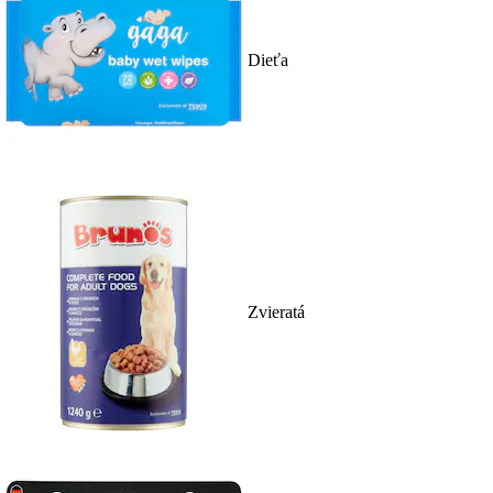
Dieťa
Zvieratá