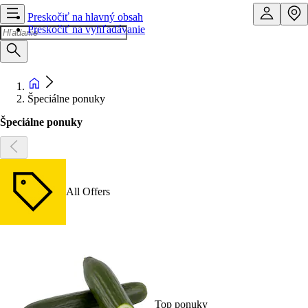
Preskočiť na hlavný obsah
Preskočiť na vyhľadávanie
Špeciálne ponuky
Špeciálne ponuky
All Offers
Top ponuky