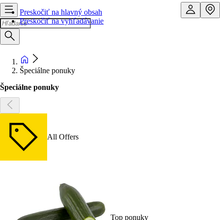
Preskočiť na hlavný obsah
Preskočiť na vyhľadávanie
Špeciálne ponuky
Špeciálne ponuky
All Offers
Top ponuky