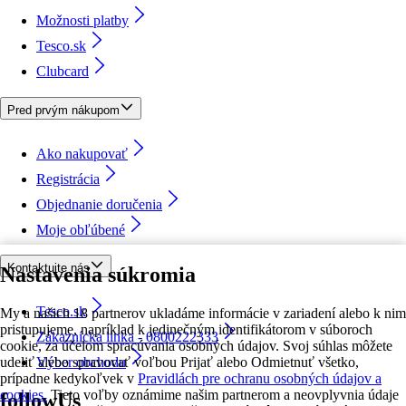
Možnosti platby
Tesco.sk
Clubcard
Pred prvým nákupom
Ako nakupovať
Registrácia
Objednanie doručenia
Moje obľúbené
Kontaktujte nás
Nastavenia súkromia
Tesco.sk
My a našich 18 partnerov ukladáme informácie v zariadení alebo k nim
pristupujeme, napríklad k jedinečným identifikátorom v súboroch
Zákaznícka linka - 0800222333
cookie, za účelom spracúvania osobných údajov. Svoj súhlas môžete
udeliť alebo spravovať voľbou Prijať alebo Odmietnuť všetko,
Výber obchodu
prípadne kedykoľvek v
Pravidlách pre ochranu osobných údajov a
cookies.
Tieto voľby oznámime našim partnerom a neovplyvnia údaje
followUs