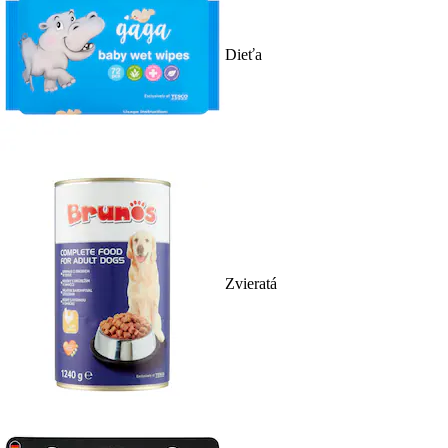
Dieťa
Zvieratá