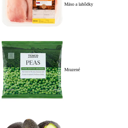
Mäso a lahôdky
Mrazené