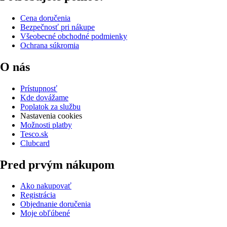
Cena doručenia
Bezpečnosť pri nákupe
Všeobecné obchodné podmienky
Ochrana súkromia
O nás
Prístupnosť
Kde dovážame
Poplatok za službu
Nastavenia cookies
Možnosti platby
Tesco.sk
Clubcard
Pred prvým nákupom
Ako nakupovať
Registrácia
Objednanie doručenia
Moje obľúbené