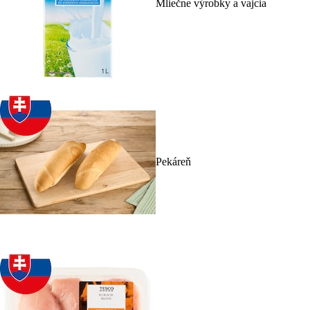
Mliečne výrobky a vajcia
Pekáreň