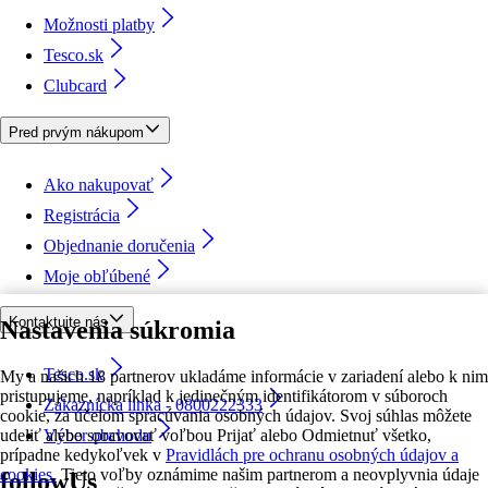
Možnosti platby
Tesco.sk
Clubcard
Pred prvým nákupom
Ako nakupovať
Registrácia
Objednanie doručenia
Moje obľúbené
Kontaktujte nás
Nastavenia súkromia
Tesco.sk
My a našich 18 partnerov ukladáme informácie v zariadení alebo k nim
pristupujeme, napríklad k jedinečným identifikátorom v súboroch
Zákaznícka linka - 0800222333
cookie, za účelom spracúvania osobných údajov. Svoj súhlas môžete
udeliť alebo spravovať voľbou Prijať alebo Odmietnuť všetko,
Výber obchodu
prípadne kedykoľvek v
Pravidlách pre ochranu osobných údajov a
cookies.
Tieto voľby oznámime našim partnerom a neovplyvnia údaje
followUs