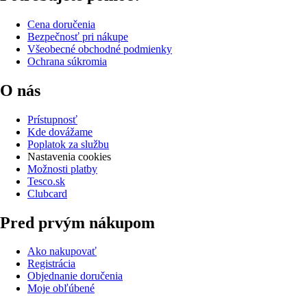
Cena doručenia
Bezpečnosť pri nákupe
Všeobecné obchodné podmienky
Ochrana súkromia
O nás
Prístupnosť
Kde dovážame
Poplatok za službu
Nastavenia cookies
Možnosti platby
Tesco.sk
Clubcard
Pred prvým nákupom
Ako nakupovať
Registrácia
Objednanie doručenia
Moje obľúbené