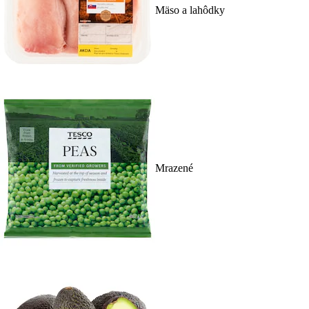
Mäso a lahôdky
Mrazené