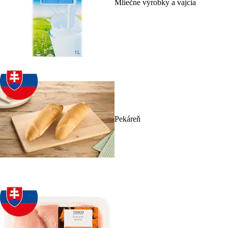
Mliečne výrobky a vajcia
Pekáreň