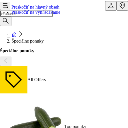
Preskočiť na hlavný obsah
Preskočiť na vyhľadávanie
Špeciálne ponuky
Špeciálne ponuky
All Offers
Top ponuky