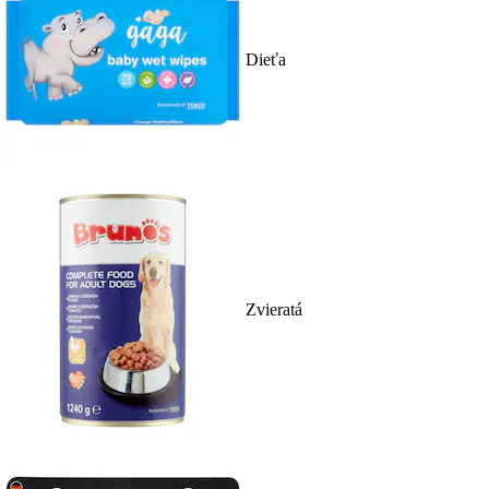
Dieťa
Zvieratá