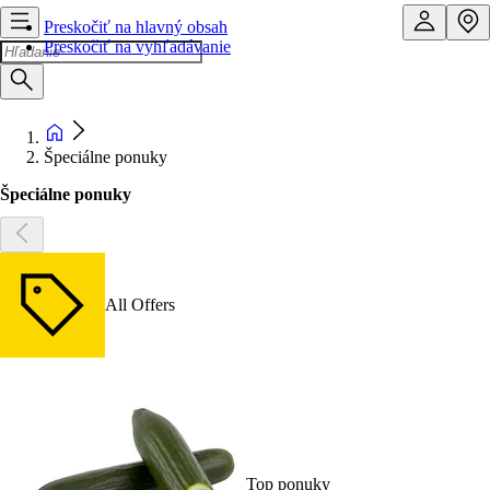
Preskočiť na hlavný obsah
Preskočiť na vyhľadávanie
Špeciálne ponuky
Špeciálne ponuky
All Offers
Top ponuky