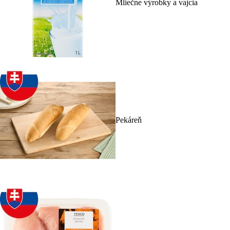
Mliečne výrobky a vajcia
Pekáreň