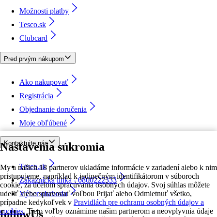
Možnosti platby
Tesco.sk
Clubcard
Pred prvým nákupom
Ako nakupovať
Registrácia
Objednanie doručenia
Moje obľúbené
Kontaktujte nás
Nastavenia súkromia
Tesco.sk
My a našich 18 partnerov ukladáme informácie v zariadení alebo k nim
pristupujeme, napríklad k jedinečným identifikátorom v súboroch
Zákaznícka linka - 0800222333
cookie, za účelom spracúvania osobných údajov. Svoj súhlas môžete
udeliť alebo spravovať voľbou Prijať alebo Odmietnuť všetko,
Výber obchodu
prípadne kedykoľvek v
Pravidlách pre ochranu osobných údajov a
cookies.
Tieto voľby oznámime našim partnerom a neovplyvnia údaje
followUs