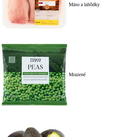
Mäso a lahôdky
Mrazené