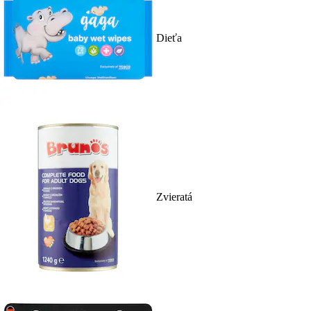
Dieťa
Zvieratá