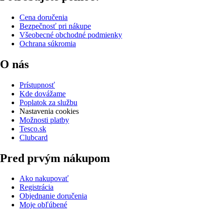
Cena doručenia
Bezpečnosť pri nákupe
Všeobecné obchodné podmienky
Ochrana súkromia
O nás
Prístupnosť
Kde dovážame
Poplatok za službu
Nastavenia cookies
Možnosti platby
Tesco.sk
Clubcard
Pred prvým nákupom
Ako nakupovať
Registrácia
Objednanie doručenia
Moje obľúbené