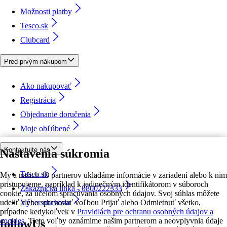
Možnosti platby
Tesco.sk
Clubcard
Pred prvým nákupom
Ako nakupovať
Registrácia
Objednanie doručenia
Moje obľúbené
Kontaktujte nás
Nastavenia súkromia
Tesco.sk
My a našich 18 partnerov ukladáme informácie v zariadení alebo k nim
pristupujeme, napríklad k jedinečným identifikátorom v súboroch
Zákaznícka linka - 0800222333
cookie, za účelom spracúvania osobných údajov. Svoj súhlas môžete
udeliť alebo spravovať voľbou Prijať alebo Odmietnuť všetko,
Výber obchodu
prípadne kedykoľvek v
Pravidlách pre ochranu osobných údajov a
cookies.
Tieto voľby oznámime našim partnerom a neovplyvnia údaje
followUs