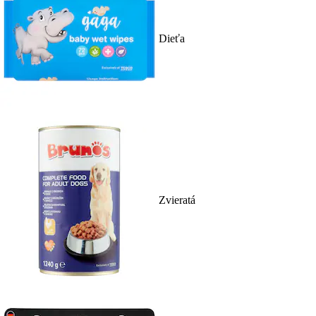
Dieťa
Zvieratá