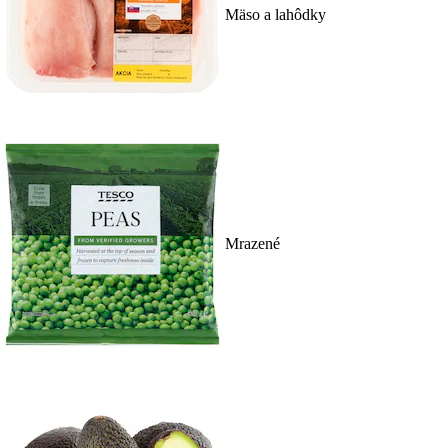
Mäso a lahôdky
Mrazené