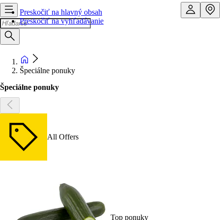
Preskočiť na hlavný obsah
Preskočiť na vyhľadávanie
Špeciálne ponuky
Špeciálne ponuky
All Offers
Top ponuky