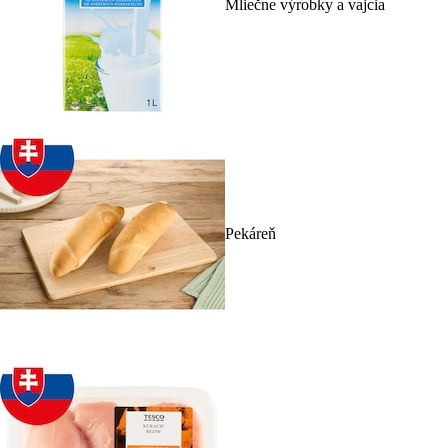
Mliečne výrobky a vajcia
Pekáreň