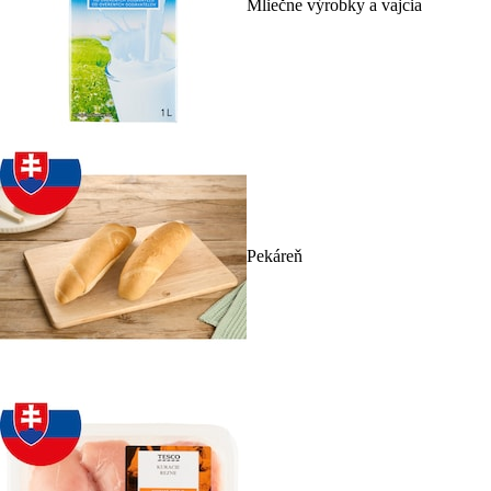
Mliečne výrobky a vajcia
Pekáreň