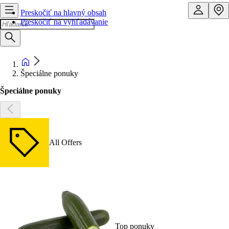
Preskočiť na hlavný obsah
Preskočiť na vyhľadávanie
Špeciálne ponuky
Špeciálne ponuky
All Offers
Top ponuky