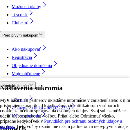
Možnosti platby
Tesco.sk
Clubcard
Pred prvým nákupom
Ako nakupovať
Registrácia
Objednanie doručenia
Moje obľúbené
Kontaktujte nás
Nastavenia súkromia
Tesco.sk
My a našich 18 partnerov ukladáme informácie v zariadení alebo k nim
pristupujeme, napríklad k jedinečným identifikátorom v súboroch
Zákaznícka linka - 0800222333
cookie, za účelom spracúvania osobných údajov. Svoj súhlas môžete
udeliť alebo spravovať voľbou Prijať alebo Odmietnuť všetko,
Výber obchodu
prípadne kedykoľvek v
Pravidlách pre ochranu osobných údajov a
cookies.
Tieto voľby oznámime našim partnerom a neovplyvnia údaje
followUs