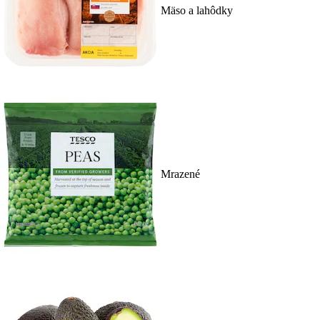
Mäso a lahôdky
Mrazené