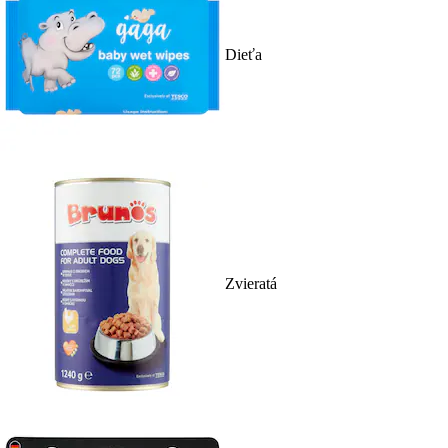
Dieťa
Zvieratá