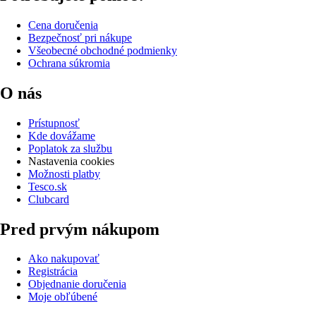
Cena doručenia
Bezpečnosť pri nákupe
Všeobecné obchodné podmienky
Ochrana súkromia
O nás
Prístupnosť
Kde dovážame
Poplatok za službu
Nastavenia cookies
Možnosti platby
Tesco.sk
Clubcard
Pred prvým nákupom
Ako nakupovať
Registrácia
Objednanie doručenia
Moje obľúbené