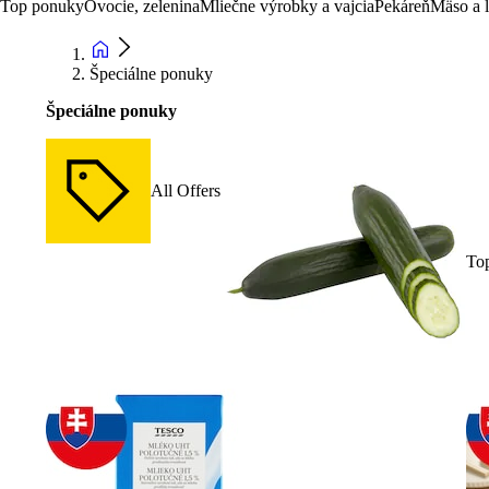
Top ponuky
Ovocie, zelenina
Mliečne výrobky a vajcia
Pekáreň
Mäso a 
Špeciálne ponuky
Špeciálne ponuky
All Offers
To