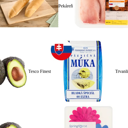
Pekáreň
Tesco Finest
Trvanl