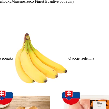
lahôdky
Mrazené
Tesco Finest
Trvanlivé potraviny
p ponuky
Ovocie, zelenina