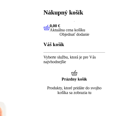
Nákupný košík
0,00 €
Aktuálna cena košíku
0,00 €
Aktuálna cena košíku
Objednať dodanie
Váš košík
Vyberte službu, ktorá je pre Vás
najvhodnejšie
Prázdny košík
Produkty, ktoré pridáte do svojho
košíka sa zobrazia tu