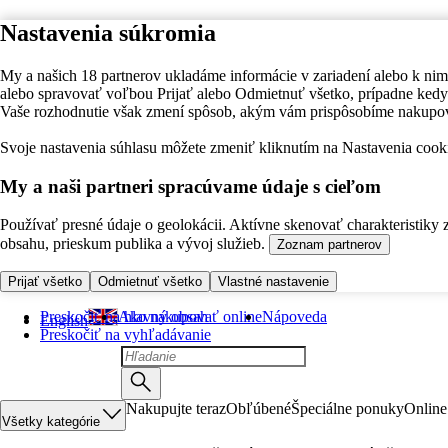
Nastavenia súkromia
My a našich 18 partnerov ukladáme informácie v zariadení alebo k nim
alebo spravovať voľbou Prijať alebo Odmietnuť všetko, prípadne ke
Vaše rozhodnutie však zmení spôsob, akým vám prispôsobíme nakupo
Svoje nastavenia súhlasu môžete zmeniť kliknutím na Nastavenia cooki
My a naši partneri spracúvame údaje s cieľom
Používať presné údaje o geolokácii. Aktívne skenovať charakteristiky 
obsahu, prieskum publika a vývoj služieb.
Zoznam partnerov
Prijať všetko
Odmietnuť všetko
Vlastné nastavenie
Preskočiť na hlavný obsah
Ako nakupovať online
Nápoveda
English
Preskočiť na vyhľadávanie
Nakupujte teraz
Obľúbené
Špeciálne ponuky
Online
Všetky kategórie