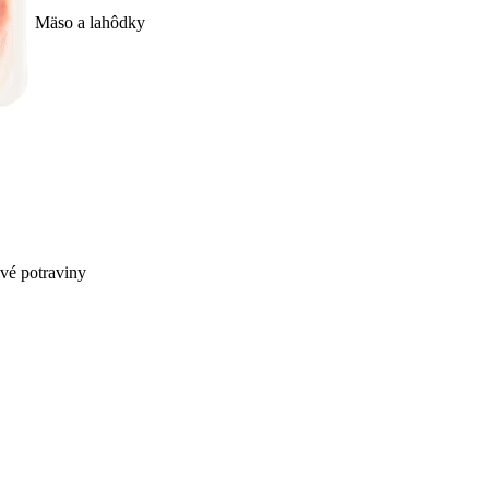
Mäso a lahôdky
ivé potraviny