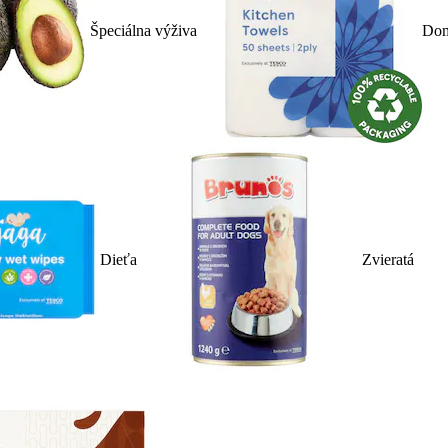
Špeciálna výživa
Dom
Dieťa
Zvieratá