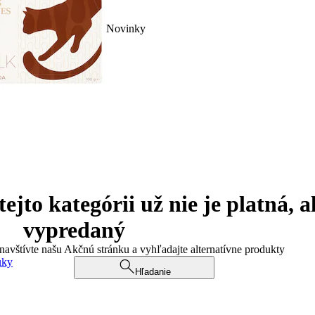
Novinky
jto kategórii už nie je platná, a
vypredaný
 navštívte našu Akčnú stránku a vyhľadajte alternatívne produkty
uky
Hľadanie