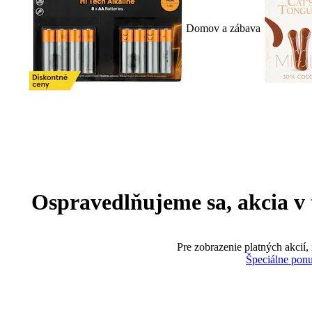
Domov a zábava
Ospravedlňujeme sa, akcia v te
Pre zobrazenie platných akcií,
Špeciálne pon