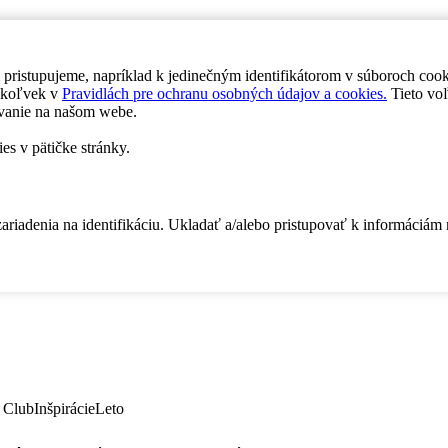
 pristupujeme, napríklad k jedinečným identifikátorom v súboroch coo
dykoľvek v
Pravidlách pre ochranu osobných údajov a cookies.
Tieto voľ
vanie na našom webe.
es v pätičke stránky.
zariadenia na identifikáciu. Ukladať a/alebo pristupovať k informáciám
 Club
Inšpirácie
Leto