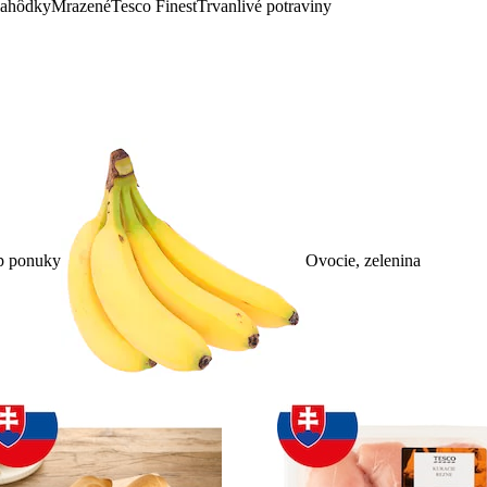
lahôdky
Mrazené
Tesco Finest
Trvanlivé potraviny
p ponuky
Ovocie, zelenina