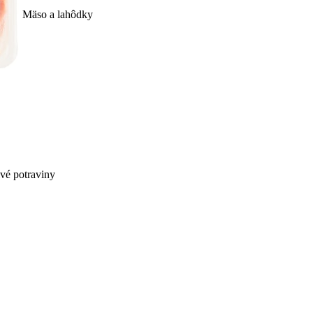
Mäso a lahôdky
ivé potraviny