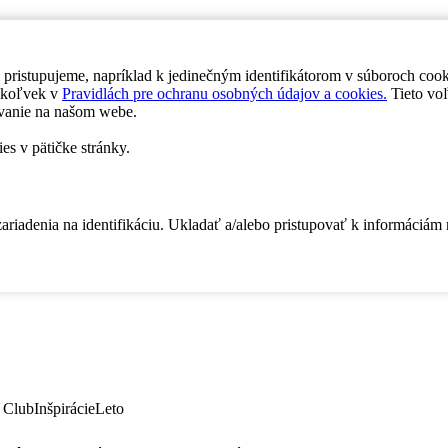
 pristupujeme, napríklad k jedinečným identifikátorom v súboroch coo
dykoľvek v
Pravidlách pre ochranu osobných údajov a cookies.
Tieto voľ
vanie na našom webe.
es v pätičke stránky.
zariadenia na identifikáciu. Ukladať a/alebo pristupovať k informáciám
 Club
Inšpirácie
Leto