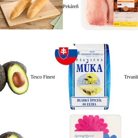
Pekáreň
Tesco Finest
Trvanl