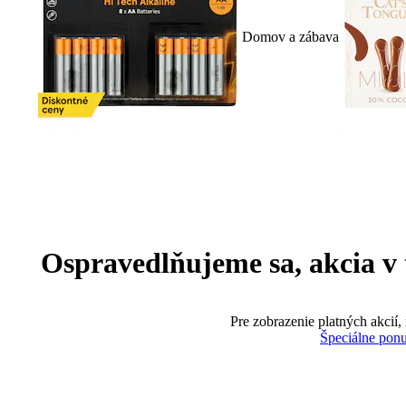
Domov a zábava
Ospravedlňujeme sa, akcia v te
Pre zobrazenie platných akcií,
Špeciálne pon