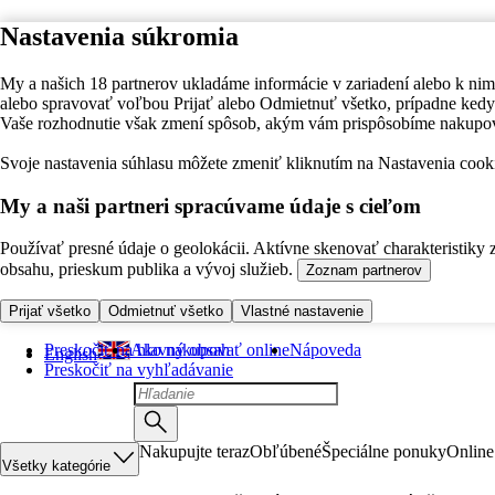
Nastavenia súkromia
My a našich 18 partnerov ukladáme informácie v zariadení alebo k nim
alebo spravovať voľbou Prijať alebo Odmietnuť všetko, prípadne ke
Vaše rozhodnutie však zmení spôsob, akým vám prispôsobíme nakupo
Svoje nastavenia súhlasu môžete zmeniť kliknutím na Nastavenia cooki
My a naši partneri spracúvame údaje s cieľom
Používať presné údaje o geolokácii. Aktívne skenovať charakteristiky 
obsahu, prieskum publika a vývoj služieb.
Zoznam partnerov
Prijať všetko
Odmietnuť všetko
Vlastné nastavenie
Preskočiť na hlavný obsah
Ako nakupovať online
Nápoveda
English
Preskočiť na vyhľadávanie
Nakupujte teraz
Obľúbené
Špeciálne ponuky
Online
Všetky kategórie