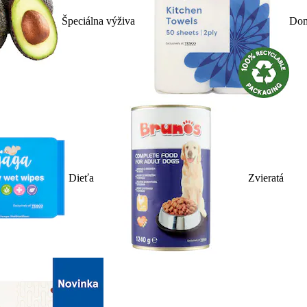
Špeciálna výživa
Dom
Dieťa
Zvieratá