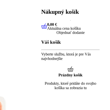
Nákupný košík
0,00 €
Aktuálna cena košíku
0,00 €
Aktuálna cena košíku
Objednať dodanie
Váš košík
Vyberte službu, ktorá je pre Vás
najvhodnejšie
Prázdny košík
Produkty, ktoré pridáte do svojho
košíka sa zobrazia tu