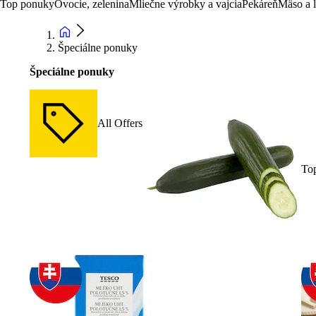
Top ponuky
Ovocie, zelenina
Mliečne výrobky a vajcia
Pekáreň
Mäso a 
Špeciálne ponuky
Špeciálne ponuky
All Offers
To