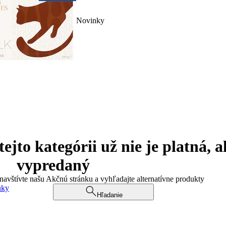
Novinky
jto kategórii už nie je platná, a
vypredaný
 navštívte našu Akčnú stránku a vyhľadajte alternatívne produkty
uky
Hľadanie