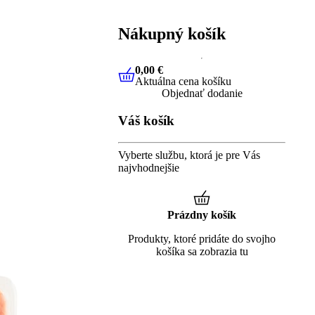
Nákupný košík
0,00 €
Aktuálna cena košíku
0,00 €
Aktuálna cena košíku
Objednať dodanie
Váš košík
Vyberte službu, ktorá je pre Vás
najvhodnejšie
Prázdny košík
Produkty, ktoré pridáte do svojho
košíka sa zobrazia tu