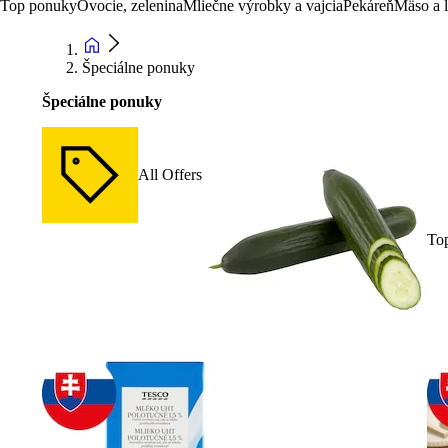
Top ponuky
Ovocie, zelenina
Mliečne výrobky a vajcia
Pekáreň
Mäso a 
Špeciálne ponuky
Špeciálne ponuky
All Offers
To