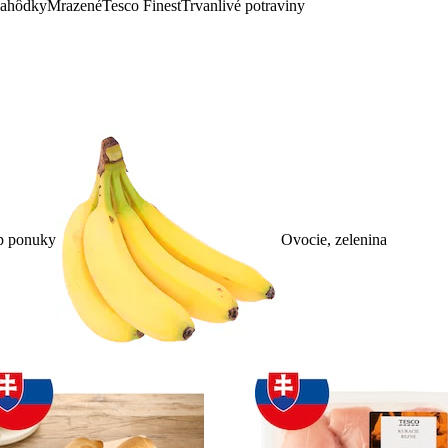
lahôdky
Mrazené
Tesco Finest
Trvanlivé potraviny
p ponuky
Ovocie, zelenina