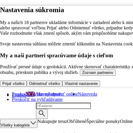
Nastavenia súkromia
My a našich 18 partnerov ukladáme informácie v zariadení alebo k nim
alebo spravovať voľbou Prijať alebo Odmietnuť všetko, prípadne ke
Vaše rozhodnutie však zmení spôsob, akým vám prispôsobíme nakupo
Svoje nastavenia súhlasu môžete zmeniť kliknutím na Nastavenia cooki
My a naši partneri spracúvame údaje s cieľom
Používať presné údaje o geolokácii. Aktívne skenovať charakteristiky 
obsahu, prieskum publika a vývoj služieb.
Zoznam partnerov
Prijať všetko
Odmietnuť všetko
Vlastné nastavenie
Preskočiť na hlavný obsah
Ako nakupovať online
Nápoveda
English
Preskočiť na vyhľadávanie
Nakupujte teraz
Obľúbené
Špeciálne ponuky
Online
Všetky kategórie