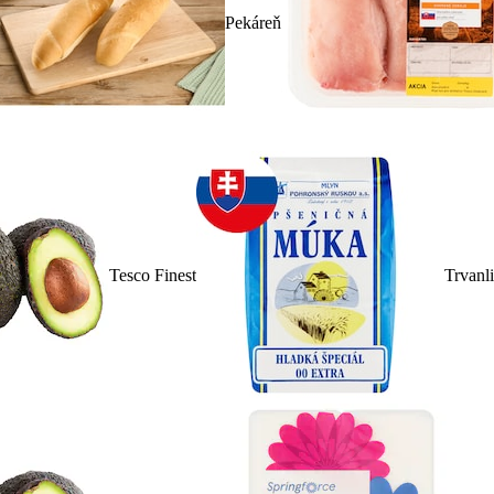
Pekáreň
Tesco Finest
Trvanl