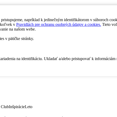
 pristupujeme, napríklad k jedinečným identifikátorom v súboroch coo
dykoľvek v
Pravidlách pre ochranu osobných údajov a cookies.
Tieto voľ
vanie na našom webe.
es v pätičke stránky.
zariadenia na identifikáciu. Ukladať a/alebo pristupovať k informáciám
 Club
Inšpirácie
Leto