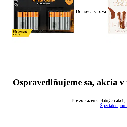
Domov a zábava
Ospravedlňujeme sa, akcia v te
Pre zobrazenie platných akcií,
Špeciálne pon