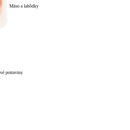
Mäso a lahôdky
ivé potraviny