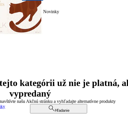
Novinky
jto kategórii už nie je platná, a
vypredaný
 navštívte našu Akčnú stránku a vyhľadajte alternatívne produkty
uky
Hľadanie