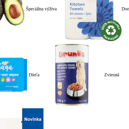
Špeciálna výživa
Dom
Dieťa
Zvieratá