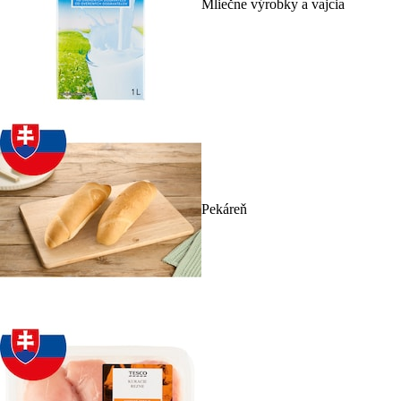
Mliečne výrobky a vajcia
Pekáreň