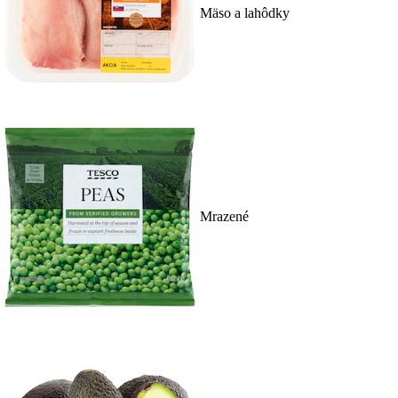
Mäso a lahôdky
Mrazené