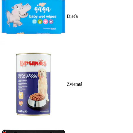
Dieťa
Zvieratá