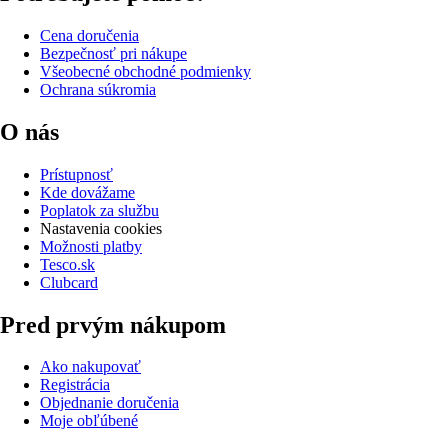
Cena doručenia
Bezpečnosť pri nákupe
Všeobecné obchodné podmienky
Ochrana súkromia
O nás
Prístupnosť
Kde dovážame
Poplatok za službu
Nastavenia cookies
Možnosti platby
Tesco.sk
Clubcard
Pred prvým nákupom
Ako nakupovať
Registrácia
Objednanie doručenia
Moje obľúbené