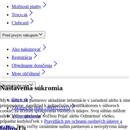
Možnosti platby
Tesco.sk
Clubcard
Pred prvým nákupom
Ako nakupovať
Registrácia
Objednanie doručenia
Moje obľúbené
Kontaktujte nás
Nastavenia súkromia
Tesco.sk
My a našich 18 partnerov ukladáme informácie v zariadení alebo k nim
pristupujeme, napríklad k jedinečným identifikátorom v súboroch
Zákaznícka linka - 0800222333
cookie, za účelom spracúvania osobných údajov. Svoj súhlas môžete
udeliť alebo spravovať voľbou Prijať alebo Odmietnuť všetko,
Výber obchodu
prípadne kedykoľvek v
Pravidlách pre ochranu osobných údajov a
cookies.
Tieto voľby oznámime našim partnerom a neovplyvnia údaje
followUs