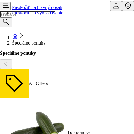
Preskočiť na hlavný obsah
Preskočiť na vyhľadávanie
Špeciálne ponuky
Špeciálne ponuky
All Offers
Top ponuky