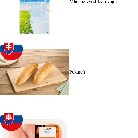
Mliečne výrobky a vajcia
Pekáreň