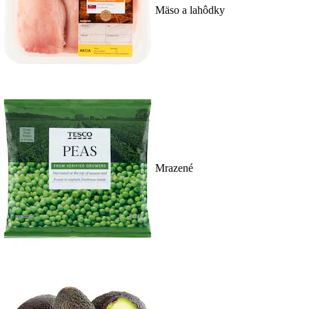
Mäso a lahôdky
Mrazené