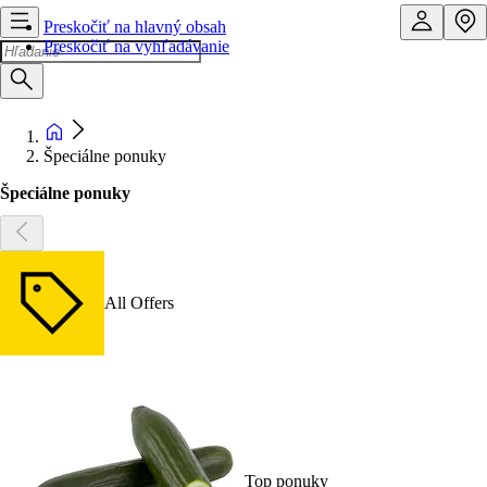
Preskočiť na hlavný obsah
Preskočiť na vyhľadávanie
Špeciálne ponuky
Špeciálne ponuky
All Offers
Top ponuky