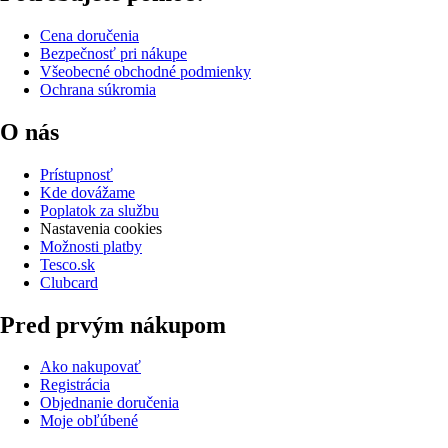
Cena doručenia
Bezpečnosť pri nákupe
Všeobecné obchodné podmienky
Ochrana súkromia
O nás
Prístupnosť
Kde dovážame
Poplatok za službu
Nastavenia cookies
Možnosti platby
Tesco.sk
Clubcard
Pred prvým nákupom
Ako nakupovať
Registrácia
Objednanie doručenia
Moje obľúbené