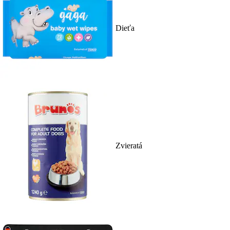
Dieťa
Zvieratá