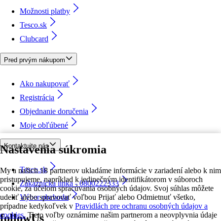
Možnosti platby
Tesco.sk
Clubcard
Pred prvým nákupom
Ako nakupovať
Registrácia
Objednanie doručenia
Moje obľúbené
Kontaktujte nás
Nastavenia súkromia
Tesco.sk
My a našich 18 partnerov ukladáme informácie v zariadení alebo k nim
pristupujeme, napríklad k jedinečným identifikátorom v súboroch
Zákaznícka linka - 0800222333
cookie, za účelom spracúvania osobných údajov. Svoj súhlas môžete
udeliť alebo spravovať voľbou Prijať alebo Odmietnuť všetko,
Výber obchodu
prípadne kedykoľvek v
Pravidlách pre ochranu osobných údajov a
cookies.
Tieto voľby oznámime našim partnerom a neovplyvnia údaje
followUs