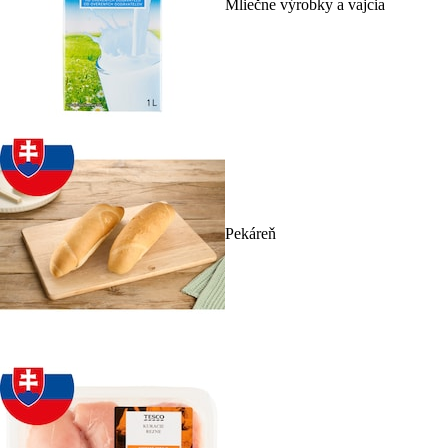
Mliečne výrobky a vajcia
Pekáreň