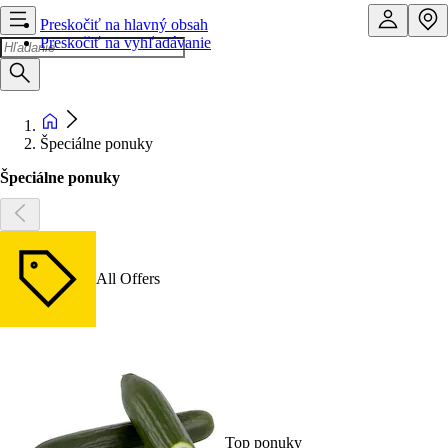
Preskočiť na hlavný obsah
Preskočiť na vyhľadávanie
Špeciálne ponuky
Špeciálne ponuky
All Offers
Top ponuky