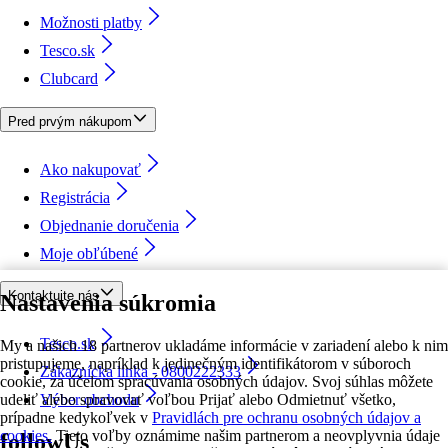
Možnosti platby
Tesco.sk
Clubcard
Pred prvým nákupom
Ako nakupovať
Registrácia
Objednanie doručenia
Moje obľúbené
Kontaktujte nás
Nastavenia súkromia
Tesco.sk
My a našich 18 partnerov ukladáme informácie v zariadení alebo k nim
pristupujeme, napríklad k jedinečným identifikátorom v súboroch
Zákaznícka linka - 0800222333
cookie, za účelom spracúvania osobných údajov. Svoj súhlas môžete
udeliť alebo spravovať voľbou Prijať alebo Odmietnuť všetko,
Výber obchodu
prípadne kedykoľvek v
Pravidlách pre ochranu osobných údajov a
cookies.
Tieto voľby oznámime našim partnerom a neovplyvnia údaje
followUs