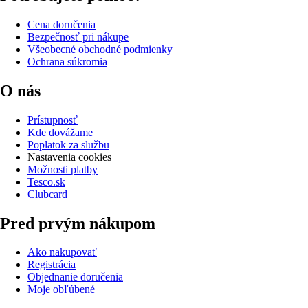
Cena doručenia
Bezpečnosť pri nákupe
Všeobecné obchodné podmienky
Ochrana súkromia
O nás
Prístupnosť
Kde dovážame
Poplatok za službu
Nastavenia cookies
Možnosti platby
Tesco.sk
Clubcard
Pred prvým nákupom
Ako nakupovať
Registrácia
Objednanie doručenia
Moje obľúbené