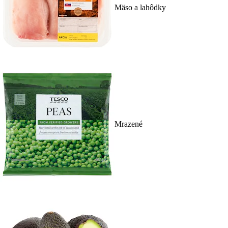
Mäso a lahôdky
Mrazené