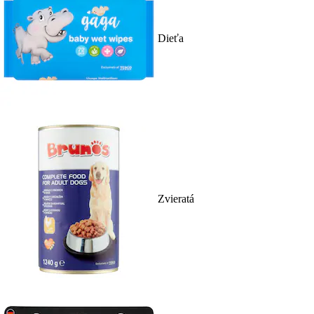
Dieťa
Zvieratá