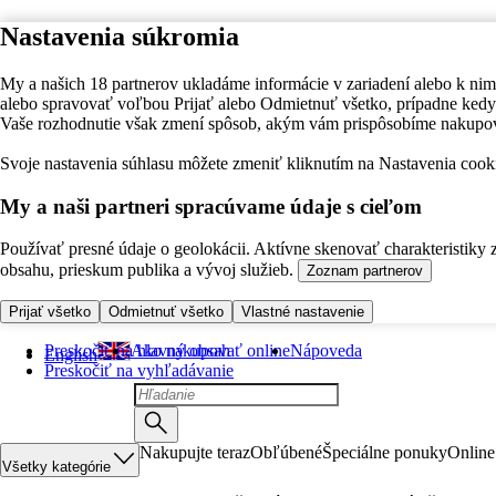
Nastavenia súkromia
My a našich 18 partnerov ukladáme informácie v zariadení alebo k nim
alebo spravovať voľbou Prijať alebo Odmietnuť všetko, prípadne ke
Vaše rozhodnutie však zmení spôsob, akým vám prispôsobíme nakupo
Svoje nastavenia súhlasu môžete zmeniť kliknutím na Nastavenia cooki
My a naši partneri spracúvame údaje s cieľom
Používať presné údaje o geolokácii. Aktívne skenovať charakteristiky 
obsahu, prieskum publika a vývoj služieb.
Zoznam partnerov
Prijať všetko
Odmietnuť všetko
Vlastné nastavenie
Preskočiť na hlavný obsah
Ako nakupovať online
Nápoveda
English
Preskočiť na vyhľadávanie
Nakupujte teraz
Obľúbené
Špeciálne ponuky
Online
Všetky kategórie