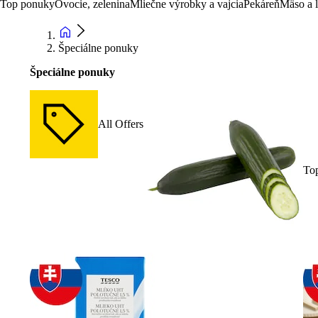
Top ponuky
Ovocie, zelenina
Mliečne výrobky a vajcia
Pekáreň
Mäso a 
Špeciálne ponuky
Špeciálne ponuky
All Offers
To