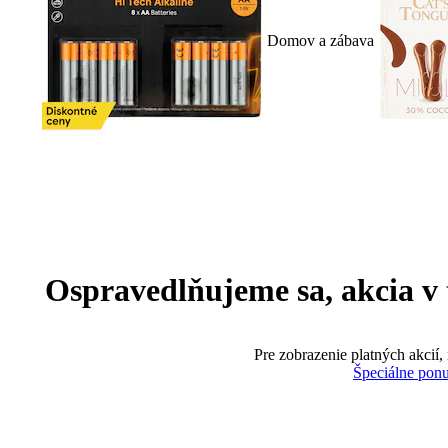
Domov a zábava
Ospravedlňujeme sa, akcia v te
Pre zobrazenie platných akcií,
Špeciálne pon