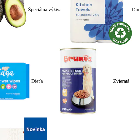
Špeciálna výživa
Dom
Dieťa
Zvieratá