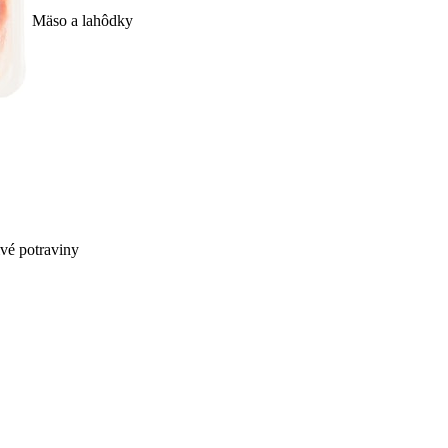
Mäso a lahôdky
ivé potraviny