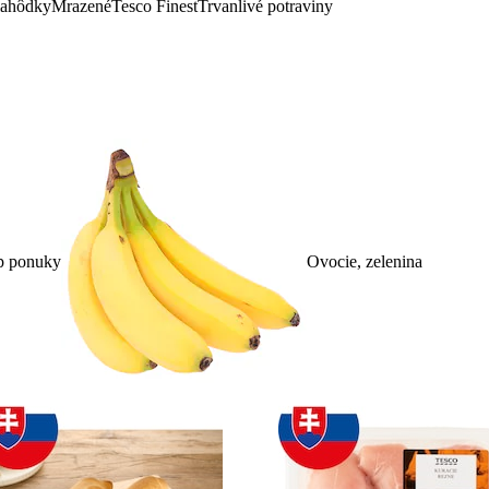
lahôdky
Mrazené
Tesco Finest
Trvanlivé potraviny
p ponuky
Ovocie, zelenina