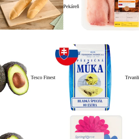
Pekáreň
Tesco Finest
Trvanl