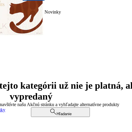
Novinky
jto kategórii už nie je platná, a
vypredaný
 navštívte našu Akčnú stránku a vyhľadajte alternatívne produkty
uky
Hľadanie