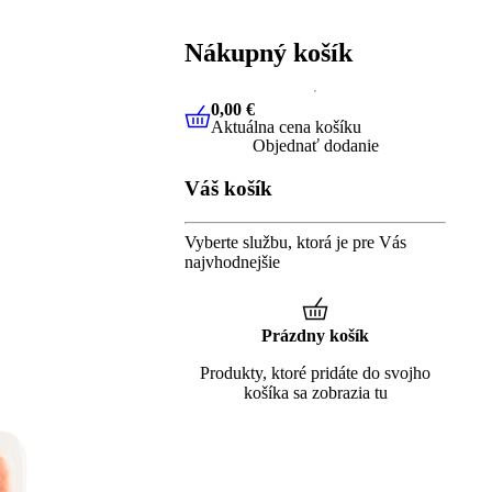
Nákupný košík
0,00 €
Aktuálna cena košíku
0,00 €
Aktuálna cena košíku
Objednať dodanie
Váš košík
Vyberte službu, ktorá je pre Vás
najvhodnejšie
Prázdny košík
Produkty, ktoré pridáte do svojho
košíka sa zobrazia tu