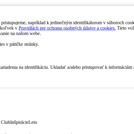
 pristupujeme, napríklad k jedinečným identifikátorom v súboroch coo
dykoľvek v
Pravidlách pre ochranu osobných údajov a cookies.
Tieto voľ
vanie na našom webe.
es v pätičke stránky.
zariadenia na identifikáciu. Ukladať a/alebo pristupovať k informáciám
 Club
Inšpirácie
Leto