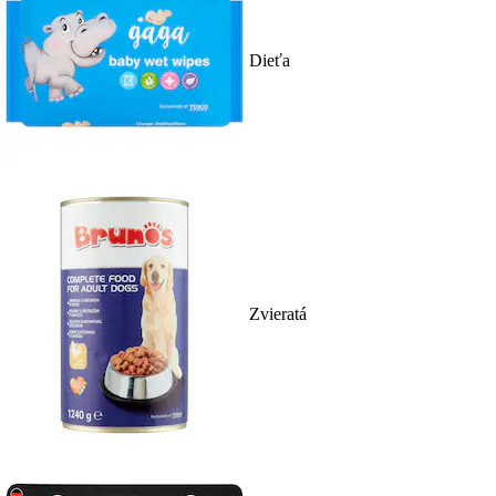
Dieťa
Zvieratá