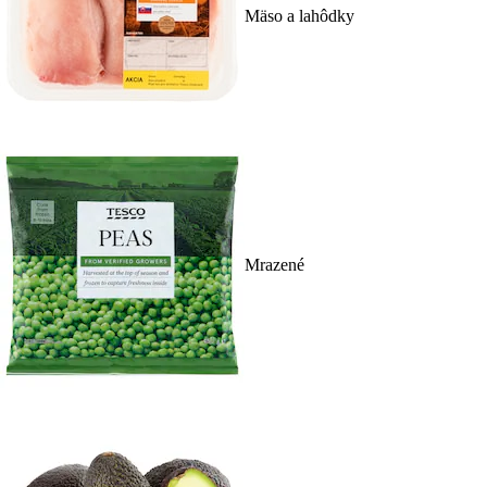
Mäso a lahôdky
Mrazené