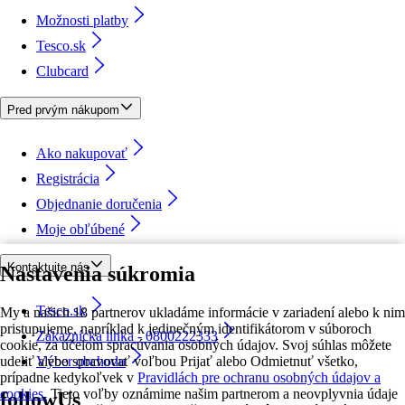
Možnosti platby
Tesco.sk
Clubcard
Pred prvým nákupom
Ako nakupovať
Registrácia
Objednanie doručenia
Moje obľúbené
Kontaktujte nás
Nastavenia súkromia
Tesco.sk
My a našich 18 partnerov ukladáme informácie v zariadení alebo k nim
pristupujeme, napríklad k jedinečným identifikátorom v súboroch
Zákaznícka linka - 0800222333
cookie, za účelom spracúvania osobných údajov. Svoj súhlas môžete
udeliť alebo spravovať voľbou Prijať alebo Odmietnuť všetko,
Výber obchodu
prípadne kedykoľvek v
Pravidlách pre ochranu osobných údajov a
cookies.
Tieto voľby oznámime našim partnerom a neovplyvnia údaje
followUs