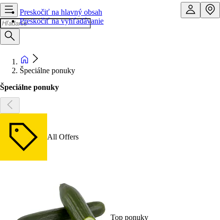
Preskočiť na hlavný obsah
Preskočiť na vyhľadávanie
Špeciálne ponuky
Špeciálne ponuky
All Offers
Top ponuky