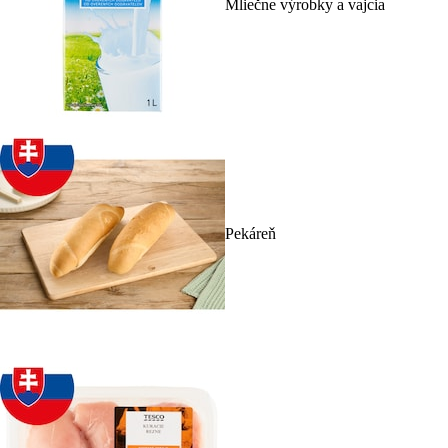
Mliečne výrobky a vajcia
Pekáreň