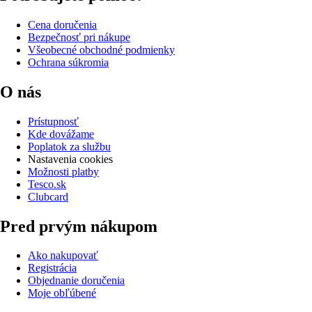
Cena doručenia
Bezpečnosť pri nákupe
Všeobecné obchodné podmienky
Ochrana súkromia
O nás
Prístupnosť
Kde dovážame
Poplatok za službu
Nastavenia cookies
Možnosti platby
Tesco.sk
Clubcard
Pred prvým nákupom
Ako nakupovať
Registrácia
Objednanie doručenia
Moje obľúbené