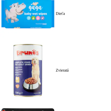
Dieťa
Zvieratá