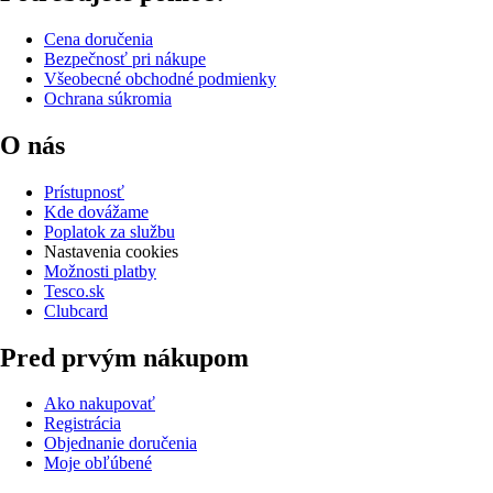
Cena doručenia
Bezpečnosť pri nákupe
Všeobecné obchodné podmienky
Ochrana súkromia
O nás
Prístupnosť
Kde dovážame
Poplatok za službu
Nastavenia cookies
Možnosti platby
Tesco.sk
Clubcard
Pred prvým nákupom
Ako nakupovať
Registrácia
Objednanie doručenia
Moje obľúbené