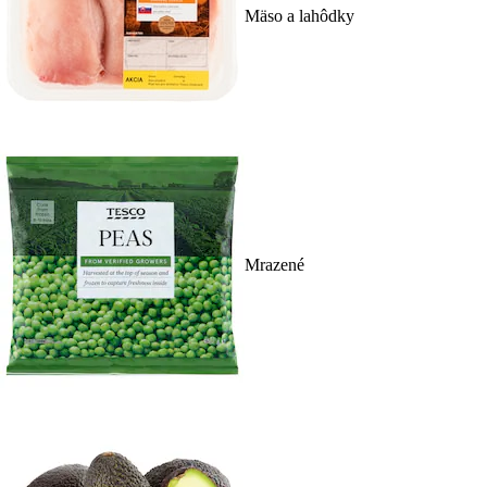
Mäso a lahôdky
Mrazené