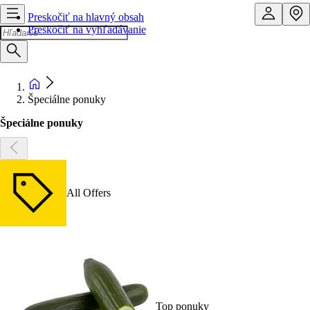
Preskočiť na hlavný obsah
Preskočiť na vyhľadávanie
Špeciálne ponuky
Špeciálne ponuky
All Offers
Top ponuky