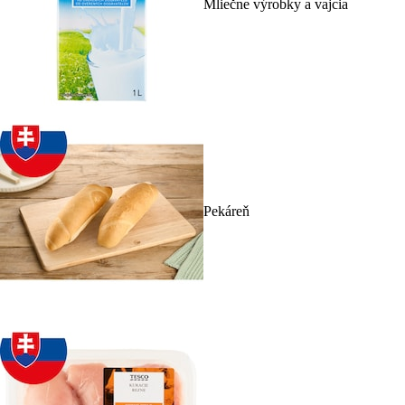
Mliečne výrobky a vajcia
Pekáreň