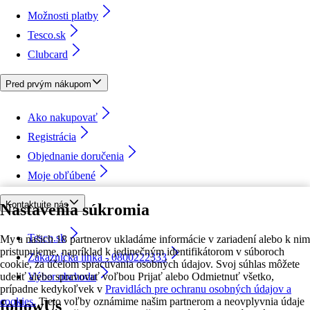
Možnosti platby
Tesco.sk
Clubcard
Pred prvým nákupom
Ako nakupovať
Registrácia
Objednanie doručenia
Moje obľúbené
Kontaktujte nás
Nastavenia súkromia
Tesco.sk
My a našich 18 partnerov ukladáme informácie v zariadení alebo k nim
pristupujeme, napríklad k jedinečným identifikátorom v súboroch
Zákaznícka linka - 0800222333
cookie, za účelom spracúvania osobných údajov. Svoj súhlas môžete
udeliť alebo spravovať voľbou Prijať alebo Odmietnuť všetko,
Výber obchodu
prípadne kedykoľvek v
Pravidlách pre ochranu osobných údajov a
cookies.
Tieto voľby oznámime našim partnerom a neovplyvnia údaje
followUs