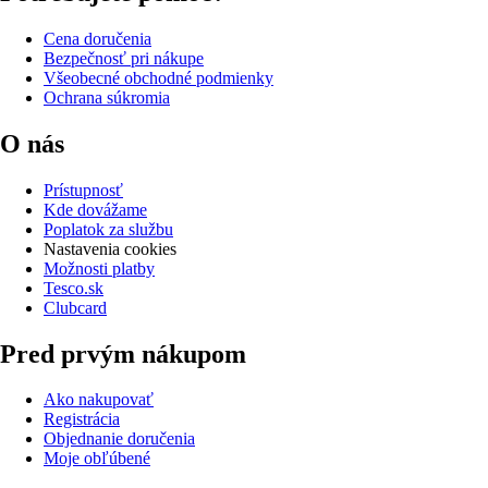
Cena doručenia
Bezpečnosť pri nákupe
Všeobecné obchodné podmienky
Ochrana súkromia
O nás
Prístupnosť
Kde dovážame
Poplatok za službu
Nastavenia cookies
Možnosti platby
Tesco.sk
Clubcard
Pred prvým nákupom
Ako nakupovať
Registrácia
Objednanie doručenia
Moje obľúbené