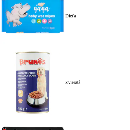
Dieťa
Zvieratá