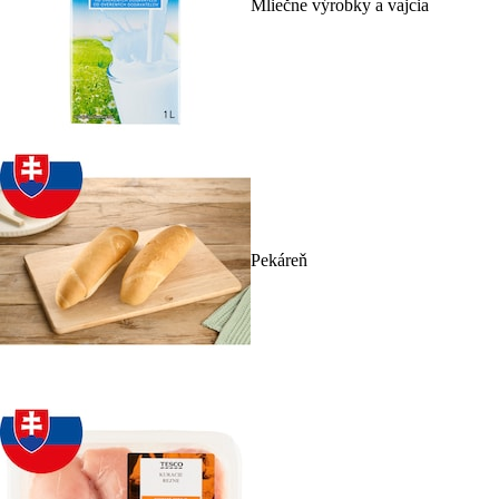
Mliečne výrobky a vajcia
Pekáreň