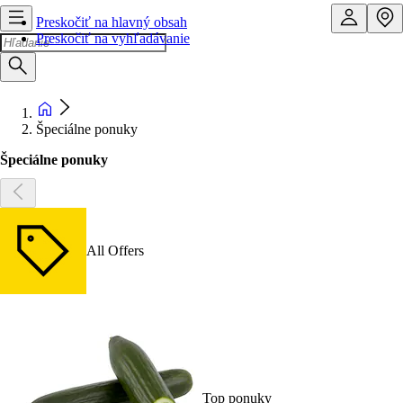
Preskočiť na hlavný obsah
Preskočiť na vyhľadávanie
Špeciálne ponuky
Špeciálne ponuky
All Offers
Top ponuky