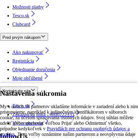
Možnosti platby
Tesco.sk
Clubcard
Pred prvým nákupom
Ako nakupovať
Registrácia
Objednanie doručenia
Moje obľúbené
Kontaktujte nás
Nastavenia súkromia
Tesco.sk
My a našich 18 partnerov ukladáme informácie v zariadení alebo k nim
pristupujeme, napríklad k jedinečným identifikátorom v súboroch
Zákaznícka linka - 0800222333
cookie, za účelom spracúvania osobných údajov. Svoj súhlas môžete
udeliť alebo spravovať voľbou Prijať alebo Odmietnuť všetko,
Výber obchodu
prípadne kedykoľvek v
Pravidlách pre ochranu osobných údajov a
cookies.
Tieto voľby oznámime našim partnerom a neovplyvnia údaje
followUs