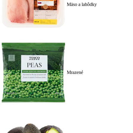
Mäso a lahôdky
Mrazené