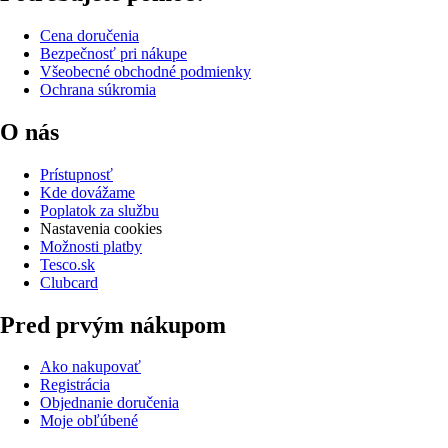
Cena doručenia
Bezpečnosť pri nákupe
Všeobecné obchodné podmienky
Ochrana súkromia
O nás
Prístupnosť
Kde dovážame
Poplatok za službu
Nastavenia cookies
Možnosti platby
Tesco.sk
Clubcard
Pred prvým nákupom
Ako nakupovať
Registrácia
Objednanie doručenia
Moje obľúbené