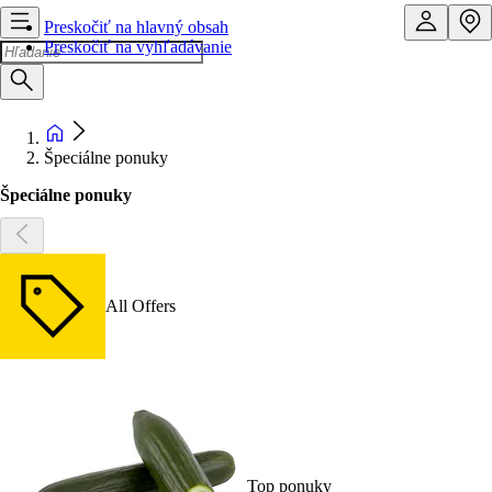
Preskočiť na hlavný obsah
Preskočiť na vyhľadávanie
Špeciálne ponuky
Špeciálne ponuky
All Offers
Top ponuky