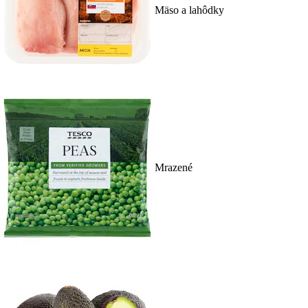
Mäso a lahôdky
Mrazené