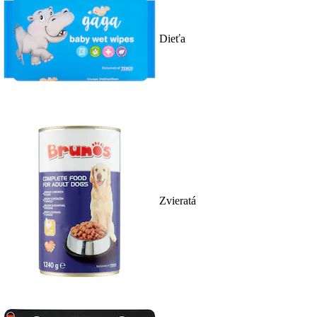
Dieťa
Zvieratá