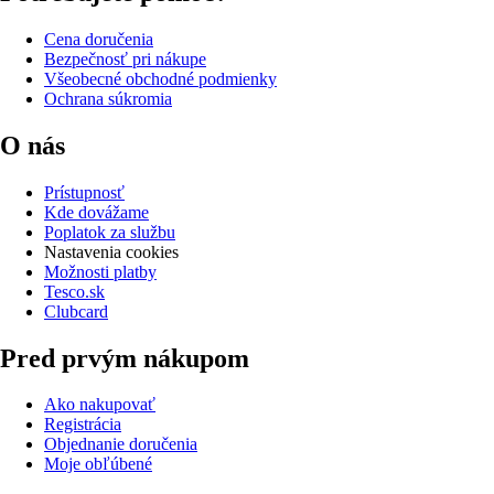
Cena doručenia
Bezpečnosť pri nákupe
Všeobecné obchodné podmienky
Ochrana súkromia
O nás
Prístupnosť
Kde dovážame
Poplatok za službu
Nastavenia cookies
Možnosti platby
Tesco.sk
Clubcard
Pred prvým nákupom
Ako nakupovať
Registrácia
Objednanie doručenia
Moje obľúbené