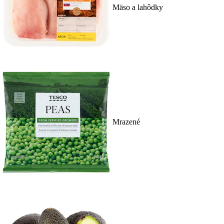
Mäso a lahôdky
Mrazené