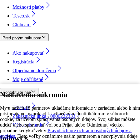
Možnosti platby
Tesco.sk
Clubcard
Pred prvým nákupom
Ako nakupovať
Registrácia
Objednanie doručenia
Moje obľúbené
Kontaktujte nás
Nastavenia súkromia
Tesco.sk
My a našich 18 partnerov ukladáme informácie v zariadení alebo k nim
pristupujeme, napríklad k jedinečným identifikátorom v súboroch
Zákaznícka linka - 0800222333
cookie, za účelom spracúvania osobných údajov. Svoj súhlas môžete
udeliť alebo spravovať voľbou Prijať alebo Odmietnuť všetko,
Výber obchodu
prípadne kedykoľvek v
Pravidlách pre ochranu osobných údajov a
cookies.
Tieto voľby oznámime našim partnerom a neovplyvnia údaje
followUs