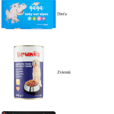
Dieťa
Zvieratá