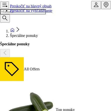
Preskočiť na hlavný obsah
Preskočiť na vyhľadávanie
Špeciálne ponuky
Špeciálne ponuky
All Offers
Top ponuky