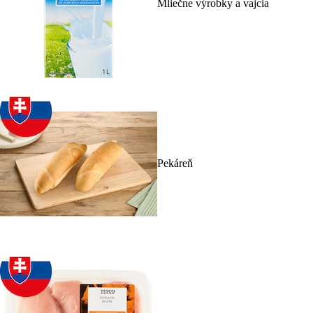
Mliečne výrobky a vajcia
Pekáreň