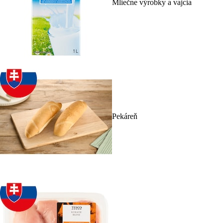
Mliečne výrobky a vajcia
Pekáreň