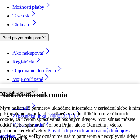
Možnosti platby
Tesco.sk
Clubcard
Pred prvým nákupom
Ako nakupovať
Registrácia
Objednanie doručenia
Moje obľúbené
Kontaktujte nás
Nastavenia súkromia
Tesco.sk
My a našich 18 partnerov ukladáme informácie v zariadení alebo k nim
pristupujeme, napríklad k jedinečným identifikátorom v súboroch
Zákaznícka linka - 0800222333
cookie, za účelom spracúvania osobných údajov. Svoj súhlas môžete
udeliť alebo spravovať voľbou Prijať alebo Odmietnuť všetko,
Výber obchodu
prípadne kedykoľvek v
Pravidlách pre ochranu osobných údajov a
cookies.
Tieto voľby oznámime našim partnerom a neovplyvnia údaje
followUs