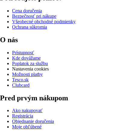
Cena doručenia
Bezpečnosť pri nákupe
Všeobecné obchodné podmienky
Ochrana súkromia
O nás
Prístupnosť
Kde dovážame
Poplatok za službu
Nastavenia cookies
Možnosti platby
Tesco.sk
Clubcard
Pred prvým nákupom
Ako nakupovať
Registrácia
Objednanie doručenia
Moje obľúbené