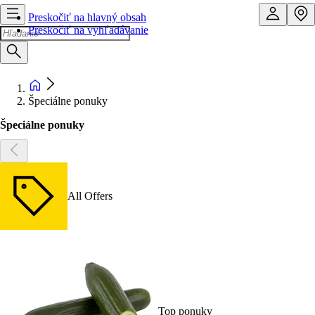
Preskočiť na hlavný obsah
Preskočiť na vyhľadávanie
Špeciálne ponuky
Špeciálne ponuky
All Offers
Top ponuky