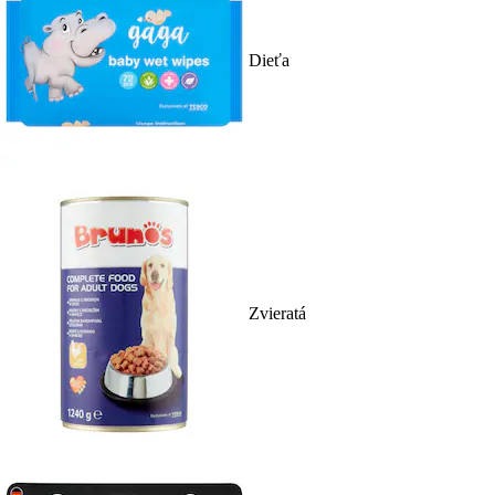
Dieťa
Zvieratá