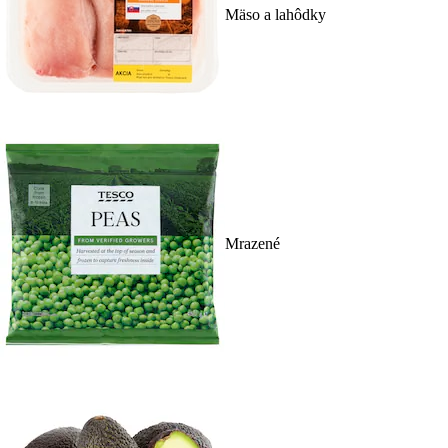
Mäso a lahôdky
Mrazené