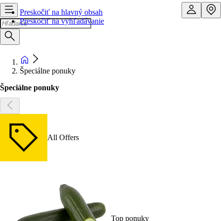
Preskočiť na hlavný obsah
Preskočiť na vyhľadávanie
Špeciálne ponuky
Špeciálne ponuky
All Offers
Top ponuky