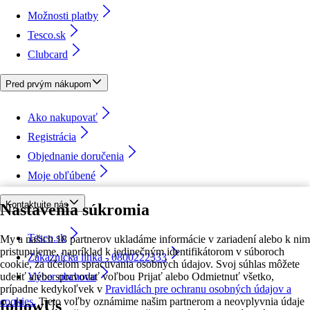
Možnosti platby
Tesco.sk
Clubcard
Pred prvým nákupom
Ako nakupovať
Registrácia
Objednanie doručenia
Moje obľúbené
Kontaktujte nás
Nastavenia súkromia
Tesco.sk
My a našich 18 partnerov ukladáme informácie v zariadení alebo k nim
pristupujeme, napríklad k jedinečným identifikátorom v súboroch
Zákaznícka linka - 0800222333
cookie, za účelom spracúvania osobných údajov. Svoj súhlas môžete
udeliť alebo spravovať voľbou Prijať alebo Odmietnuť všetko,
Výber obchodu
prípadne kedykoľvek v
Pravidlách pre ochranu osobných údajov a
cookies.
Tieto voľby oznámime našim partnerom a neovplyvnia údaje
followUs