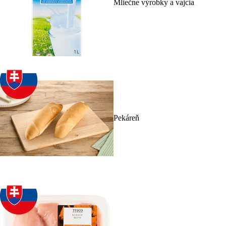
Mliečne výrobky a vajcia
Pekáreň