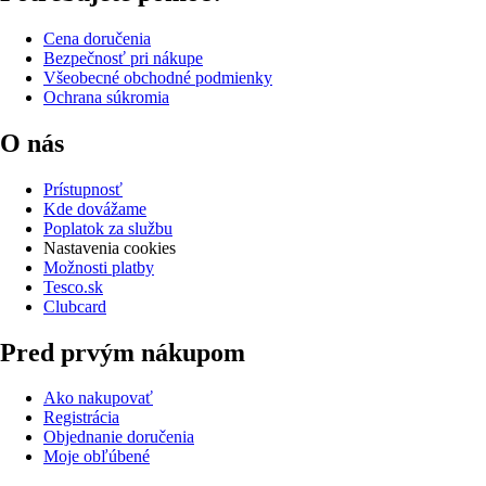
Cena doručenia
Bezpečnosť pri nákupe
Všeobecné obchodné podmienky
Ochrana súkromia
O nás
Prístupnosť
Kde dovážame
Poplatok za službu
Nastavenia cookies
Možnosti platby
Tesco.sk
Clubcard
Pred prvým nákupom
Ako nakupovať
Registrácia
Objednanie doručenia
Moje obľúbené