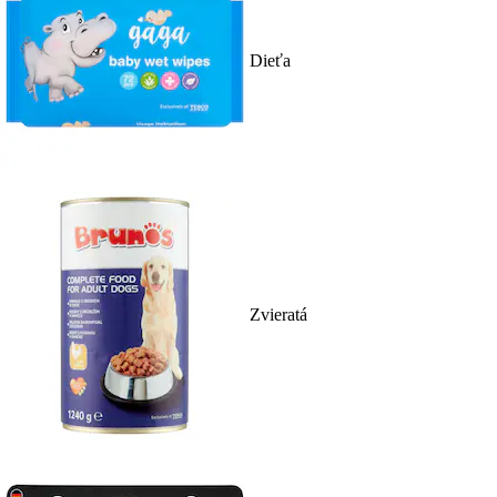
Dieťa
Zvieratá