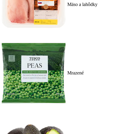
Mäso a lahôdky
Mrazené