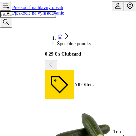
Preskočiť na hlavný obsah
Preskočiť na vyhľadávanie
Špeciálne ponuky
0,29 € s Clubcard
All Offers
Top