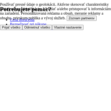
Používať presné údaje o geolokácii. Aktívne skenovať charakteristiky
Potrebujete pomoc?
zariadenia na identifikáciu. Ukladať a/alebo pristupovať k informáciám
na zariadení. Personalizovaná reklama a obsah, meranie reklamy a
obsahu, prieskum publika a vývoj služieb.
Zoznam partnerov
Cena doručenia
Bezpečnosť pri nákupe
Prijať všetko
Odmietnuť všetko
Vlastné nastavenie
Všeobecné obchodné podmienky
Ochrana súkromia
O nás
Prístupnosť
Kde dovážame
Poplatok za službu
Nastavenia cookies
Možnosti platby
Tesco.sk
Clubcard
Pred prvým nákupom
Ako nakupovať
Registrácia
Objednanie doručenia