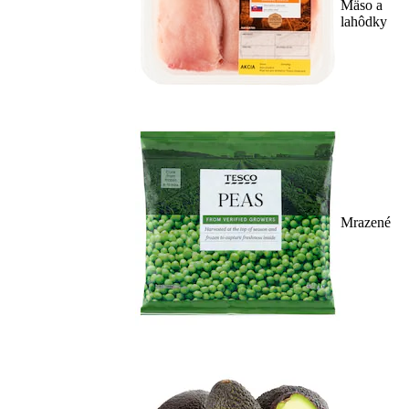
Mäso a
lahôdky
Mrazené