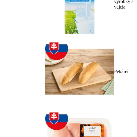
výrobky a
vajcia
Pekáreň