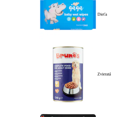
Dieťa
Zvieratá