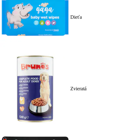
Dieťa
Zvieratá