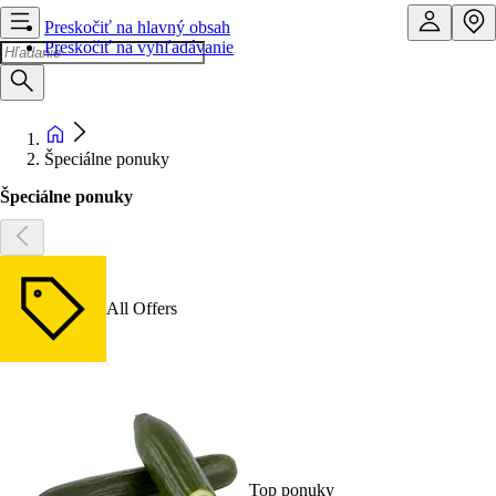
Preskočiť na hlavný obsah
Preskočiť na vyhľadávanie
Špeciálne ponuky
Špeciálne ponuky
All Offers
Top ponuky