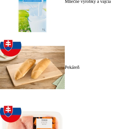
Mliečne výrobky a vajcia
Pekáreň