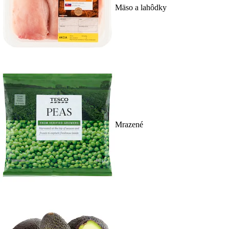
Mäso a lahôdky
Mrazené