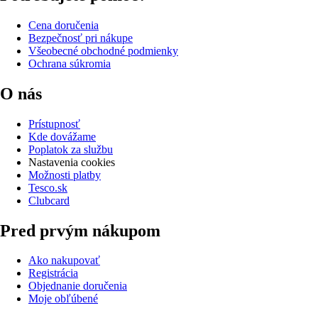
Cena doručenia
Bezpečnosť pri nákupe
Všeobecné obchodné podmienky
Ochrana súkromia
O nás
Prístupnosť
Kde dovážame
Poplatok za službu
Nastavenia cookies
Možnosti platby
Tesco.sk
Clubcard
Pred prvým nákupom
Ako nakupovať
Registrácia
Objednanie doručenia
Moje obľúbené