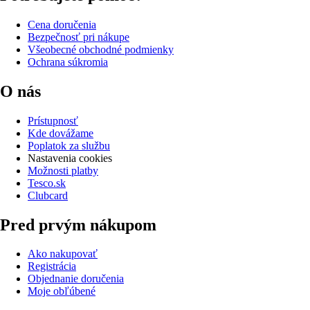
Cena doručenia
Bezpečnosť pri nákupe
Všeobecné obchodné podmienky
Ochrana súkromia
O nás
Prístupnosť
Kde dovážame
Poplatok za službu
Nastavenia cookies
Možnosti platby
Tesco.sk
Clubcard
Pred prvým nákupom
Ako nakupovať
Registrácia
Objednanie doručenia
Moje obľúbené