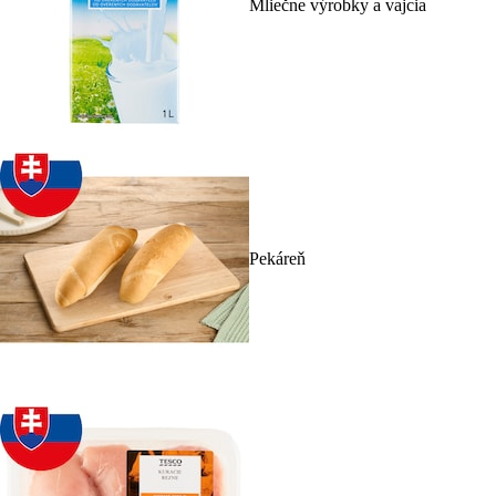
Mliečne výrobky a vajcia
Pekáreň