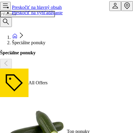
Preskočiť na hlavný obsah
Preskočiť na vyhľadávanie
Špeciálne ponuky
Špeciálne ponuky
All Offers
Top ponuky