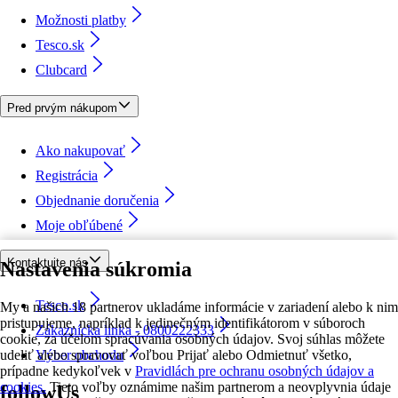
Možnosti platby
Tesco.sk
Clubcard
Pred prvým nákupom
Ako nakupovať
Registrácia
Objednanie doručenia
Moje obľúbené
Kontaktujte nás
Nastavenia súkromia
Tesco.sk
My a našich 18 partnerov ukladáme informácie v zariadení alebo k nim
pristupujeme, napríklad k jedinečným identifikátorom v súboroch
Zákaznícka linka - 0800222333
cookie, za účelom spracúvania osobných údajov. Svoj súhlas môžete
udeliť alebo spravovať voľbou Prijať alebo Odmietnuť všetko,
Výber obchodu
prípadne kedykoľvek v
Pravidlách pre ochranu osobných údajov a
cookies.
Tieto voľby oznámime našim partnerom a neovplyvnia údaje
followUs