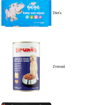
Dieťa
Zvieratá