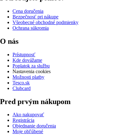
Cena doručenia
Bezpečnosť pri nákupe
Všeobecné obchodné podmienky
Ochrana súkromia
O nás
Prístupnosť
Kde dovážame
Poplatok za službu
Nastavenia cookies
Možnosti platby
Tesco.sk
Clubcard
Pred prvým nákupom
Ako nakupovať
Registrácia
Objednanie doručenia
Moje obľúbené