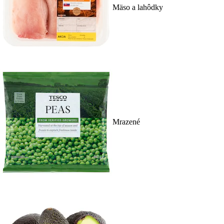
Mäso a lahôdky
Mrazené