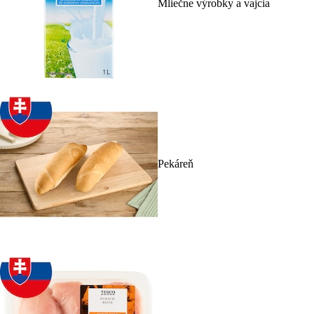
Mliečne výrobky a vajcia
Pekáreň