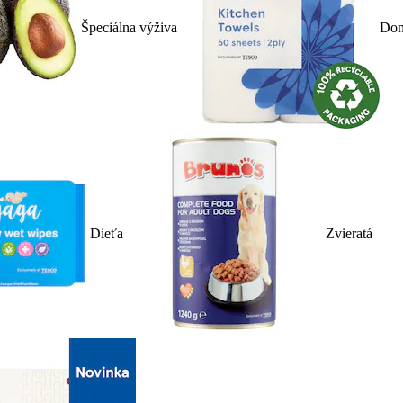
Špeciálna výživa
Dom
Dieťa
Zvieratá