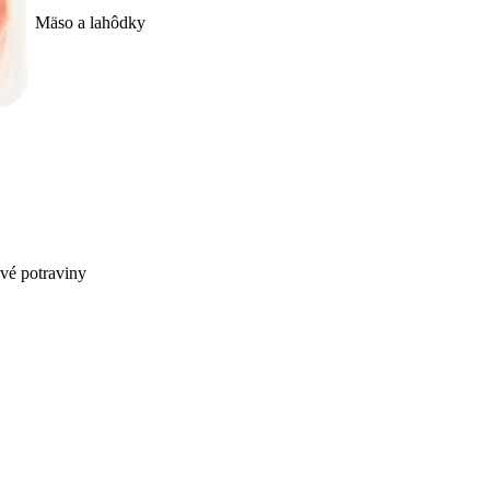
Mäso a lahôdky
ivé potraviny