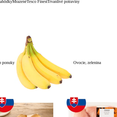
lahôdky
Mrazené
Tesco Finest
Trvanlivé potraviny
p ponuky
Ovocie, zelenina