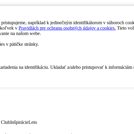
 pristupujeme, napríklad k jedinečným identifikátorom v súboroch coo
dykoľvek v
Pravidlách pre ochranu osobných údajov a cookies.
Tieto voľ
vanie na našom webe.
es v pätičke stránky.
zariadenia na identifikáciu. Ukladať a/alebo pristupovať k informáciám
 Club
Inšpirácie
Leto