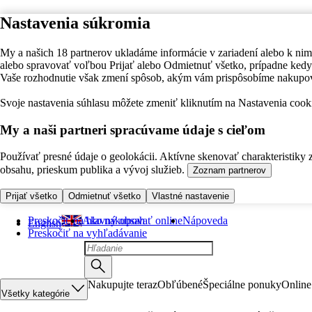
Nastavenia súkromia
My a našich 18 partnerov ukladáme informácie v zariadení alebo k nim
alebo spravovať voľbou Prijať alebo Odmietnuť všetko, prípadne ke
Vaše rozhodnutie však zmení spôsob, akým vám prispôsobíme nakupo
Svoje nastavenia súhlasu môžete zmeniť kliknutím na Nastavenia cooki
My a naši partneri spracúvame údaje s cieľom
Používať presné údaje o geolokácii. Aktívne skenovať charakteristiky 
obsahu, prieskum publika a vývoj služieb.
Zoznam partnerov
Prijať všetko
Odmietnuť všetko
Vlastné nastavenie
Preskočiť na hlavný obsah
Ako nakupovať online
Nápoveda
English
Preskočiť na vyhľadávanie
Nakupujte teraz
Obľúbené
Špeciálne ponuky
Online
Všetky kategórie