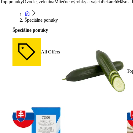
Top ponuky
Ovocie, zelenina
Mliečne výrobky a vajcia
Pekáreň
Mäso a 
Špeciálne ponuky
Špeciálne ponuky
All Offers
To