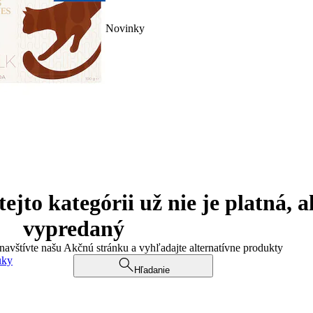
Novinky
jto kategórii už nie je platná, a
vypredaný
 navštívte našu Akčnú stránku a vyhľadajte alternatívne produkty
uky
Hľadanie