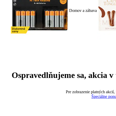
Domov a zábava
Ospravedlňujeme sa, akcia v te
Pre zobrazenie platných akcií,
Špeciálne pon