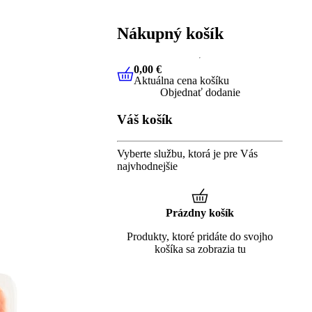
Nákupný košík
0,00 €
Aktuálna cena košíku
0,00 €
Aktuálna cena košíku
Objednať dodanie
Váš košík
Vyberte službu, ktorá je pre Vás
najvhodnejšie
Prázdny košík
Produkty, ktoré pridáte do svojho
košíka sa zobrazia tu