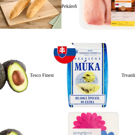
Pekáreň
Tesco Finest
Trvanl