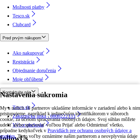
Možnosti platby
Tesco.sk
Clubcard
Pred prvým nákupom
Ako nakupovať
Registrácia
Objednanie doručenia
Moje obľúbené
Kontaktujte nás
Nastavenia súkromia
Tesco.sk
My a našich 18 partnerov ukladáme informácie v zariadení alebo k nim
pristupujeme, napríklad k jedinečným identifikátorom v súboroch
Zákaznícka linka - 0800222333
cookie, za účelom spracúvania osobných údajov. Svoj súhlas môžete
udeliť alebo spravovať voľbou Prijať alebo Odmietnuť všetko,
Výber obchodu
prípadne kedykoľvek v
Pravidlách pre ochranu osobných údajov a
cookies.
Tieto voľby oznámime našim partnerom a neovplyvnia údaje
followUs