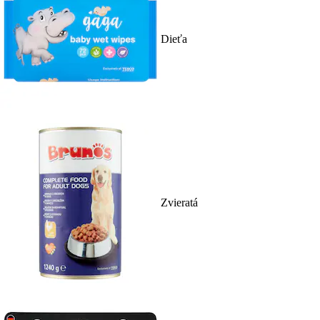
Dieťa
Zvieratá