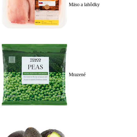
Mäso a lahôdky
Mrazené