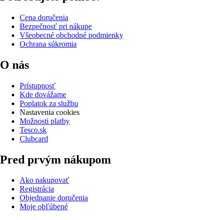
Cena doručenia
Bezpečnosť pri nákupe
Všeobecné obchodné podmienky
Ochrana súkromia
O nás
Prístupnosť
Kde dovážame
Poplatok za službu
Nastavenia cookies
Možnosti platby
Tesco.sk
Clubcard
Pred prvým nákupom
Ako nakupovať
Registrácia
Objednanie doručenia
Moje obľúbené