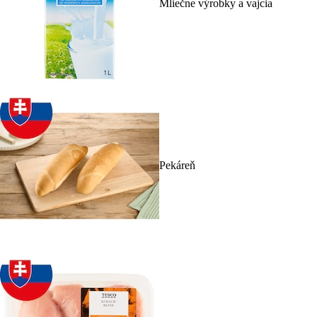
Mliečne výrobky a vajcia
Pekáreň