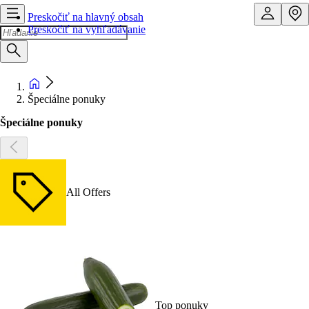
Preskočiť na hlavný obsah
Preskočiť na vyhľadávanie
Špeciálne ponuky
Špeciálne ponuky
All Offers
Top ponuky