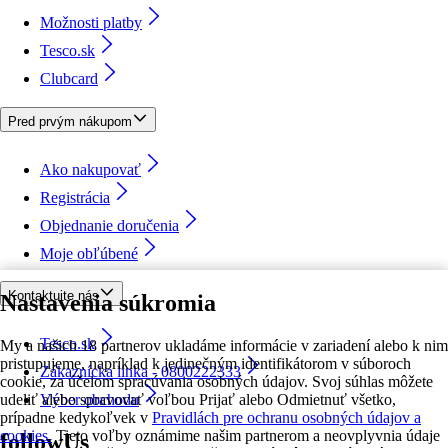
Možnosti platby
Tesco.sk
Clubcard
Pred prvým nákupom
Ako nakupovať
Registrácia
Objednanie doručenia
Moje obľúbené
Kontaktujte nás
Nastavenia súkromia
Tesco.sk
My a našich 18 partnerov ukladáme informácie v zariadení alebo k nim
pristupujeme, napríklad k jedinečným identifikátorom v súboroch
Zákaznícka linka - 0800222333
cookie, za účelom spracúvania osobných údajov. Svoj súhlas môžete
udeliť alebo spravovať voľbou Prijať alebo Odmietnuť všetko,
Výber obchodu
prípadne kedykoľvek v
Pravidlách pre ochranu osobných údajov a
cookies.
Tieto voľby oznámime našim partnerom a neovplyvnia údaje
followUs