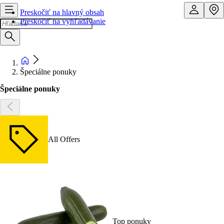
Preskočiť na hlavný obsah
Preskočiť na vyhľadávanie
Špeciálne ponuky
Špeciálne ponuky
All Offers
Top ponuky