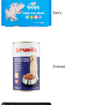
Dieťa
Zvieratá