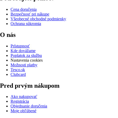
Cena doručenia
Bezpečnosť pri nákupe
Všeobecné obchodné podmienky
Ochrana súkromia
O nás
Prístupnosť
Kde dovážame
Poplatok za službu
Nastavenia cookies
Možnosti platby
Tesco.sk
Clubcard
Pred prvým nákupom
Ako nakupovať
Registrácia
Objednanie doručenia
Moje obľúbené