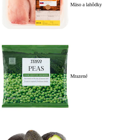
Mäso a lahôdky
Mrazené