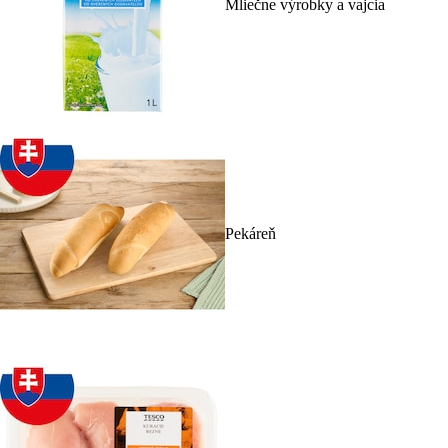
Mliečne výrobky a vajcia
Pekáreň