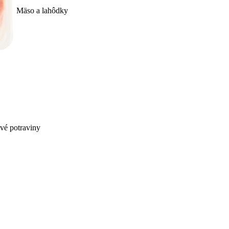
Mäso a lahôdky
ivé potraviny