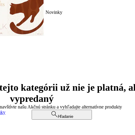
Novinky
jto kategórii už nie je platná, a
vypredaný
 navštívte našu Akčnú stránku a vyhľadajte alternatívne produkty
uky
Hľadanie