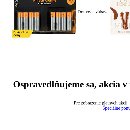
Domov a zábava
Ospravedlňujeme sa, akcia v te
Pre zobrazenie platných akcií,
Špeciálne pon