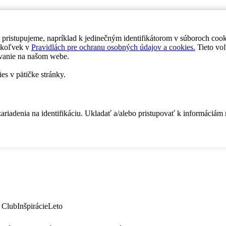
 pristupujeme, napríklad k jedinečným identifikátorom v súboroch coo
dykoľvek v
Pravidlách pre ochranu osobných údajov a cookies.
Tieto voľ
vanie na našom webe.
es v pätičke stránky.
zariadenia na identifikáciu. Ukladať a/alebo pristupovať k informáciám
 Club
Inšpirácie
Leto