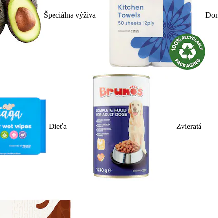
Špeciálna výživa
Dom
Dieťa
Zvieratá