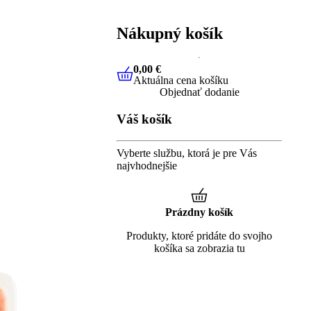
Nákupný košík
0,00 €
Aktuálna cena košíku
0,00 €
Aktuálna cena košíku
Objednať dodanie
Váš košík
Vyberte službu, ktorá je pre Vás
najvhodnejšie
Prázdny košík
Produkty, ktoré pridáte do svojho
košíka sa zobrazia tu