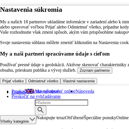
Nastavenia súkromia
My a našich 18 partnerov ukladáme informácie v zariadení alebo k nim
alebo spravovať voľbou Prijať alebo Odmietnuť všetko, prípadne ke
Vaše rozhodnutie však zmení spôsob, akým vám prispôsobíme nakupo
Svoje nastavenia súhlasu môžete zmeniť kliknutím na Nastavenia cooki
My a naši partneri spracúvame údaje s cieľom
Používať presné údaje o geolokácii. Aktívne skenovať charakteristiky 
obsahu, prieskum publika a vývoj služieb.
Zoznam partnerov
Prijať všetko
Odmietnuť všetko
Vlastné nastavenie
Preskočiť na hlavný obsah
Ako nakupovať online
Nápoveda
English
Preskočiť na vyhľadávanie
Nakupujte teraz
Obľúbené
Špeciálne ponuky
Online
Všetky kategórie