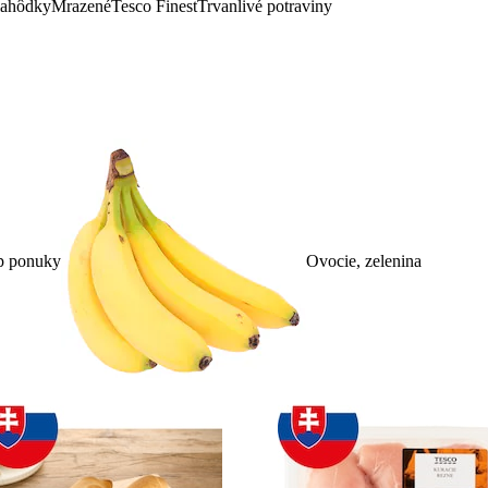
lahôdky
Mrazené
Tesco Finest
Trvanlivé potraviny
p ponuky
Ovocie, zelenina