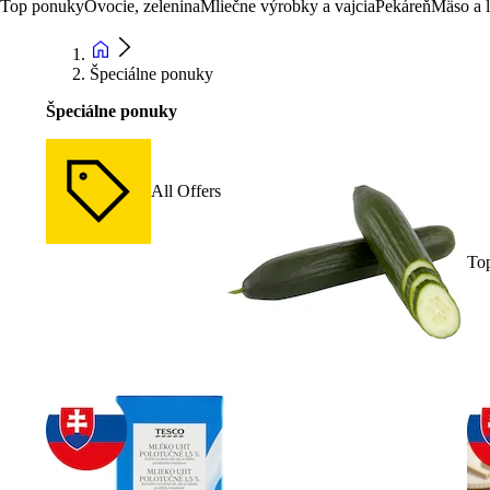
Top ponuky
Ovocie, zelenina
Mliečne výrobky a vajcia
Pekáreň
Mäso a 
Špeciálne ponuky
Špeciálne ponuky
All Offers
To