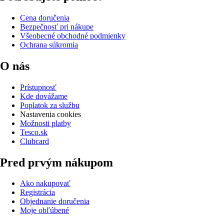
Cena doručenia
Bezpečnosť pri nákupe
Všeobecné obchodné podmienky
Ochrana súkromia
O nás
Prístupnosť
Kde dovážame
Poplatok za službu
Nastavenia cookies
Možnosti platby
Tesco.sk
Clubcard
Pred prvým nákupom
Ako nakupovať
Registrácia
Objednanie doručenia
Moje obľúbené