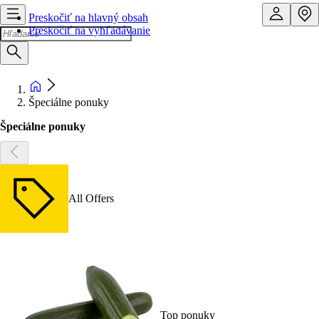
Preskočiť na hlavný obsah
Preskočiť na vyhľadávanie
Špeciálne ponuky
Špeciálne ponuky
All Offers
Top ponuky