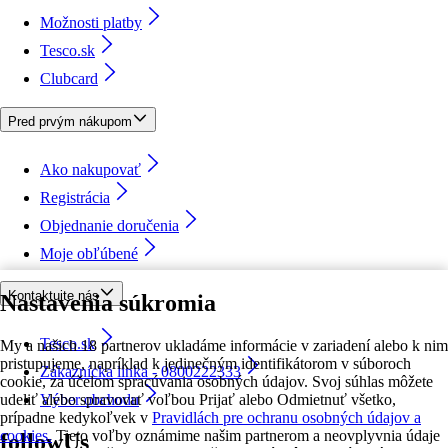
Možnosti platby
Tesco.sk
Clubcard
Pred prvým nákupom
Ako nakupovať
Registrácia
Objednanie doručenia
Moje obľúbené
Kontaktujte nás
Nastavenia súkromia
Tesco.sk
My a našich 18 partnerov ukladáme informácie v zariadení alebo k nim
pristupujeme, napríklad k jedinečným identifikátorom v súboroch
Zákaznícka linka - 0800222333
cookie, za účelom spracúvania osobných údajov. Svoj súhlas môžete
udeliť alebo spravovať voľbou Prijať alebo Odmietnuť všetko,
Výber obchodu
prípadne kedykoľvek v
Pravidlách pre ochranu osobných údajov a
cookies.
Tieto voľby oznámime našim partnerom a neovplyvnia údaje
followUs