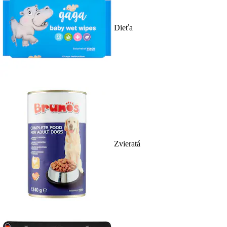
Dieťa
Zvieratá