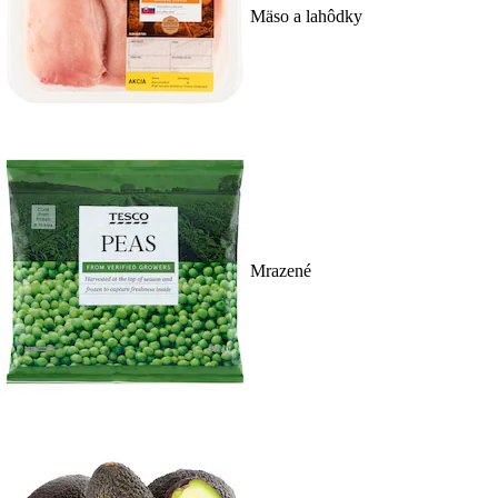
Mäso a lahôdky
Mrazené