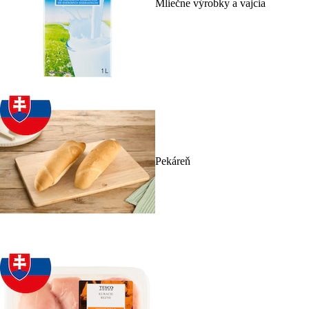
Mliečne výrobky a vajcia
Pekáreň