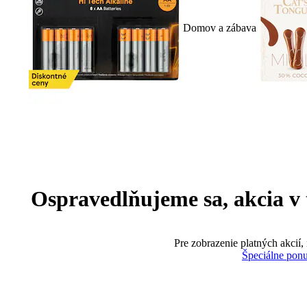
Domov a zábava
Ospravedlňujeme sa, akcia v te
Pre zobrazenie platných akcií,
Špeciálne pon