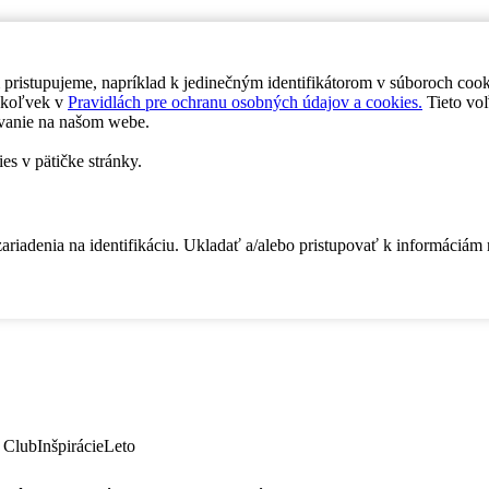
 pristupujeme, napríklad k jedinečným identifikátorom v súboroch coo
dykoľvek v
Pravidlách pre ochranu osobných údajov a cookies.
Tieto voľ
vanie na našom webe.
es v pätičke stránky.
zariadenia na identifikáciu. Ukladať a/alebo pristupovať k informáciám
 Club
Inšpirácie
Leto