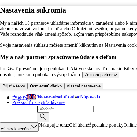
Nastavenia súkromia
My a našich 18 partnerov ukladáme informácie v zariadení alebo k nim
alebo spravovať voľbou Prijať alebo Odmietnuť všetko, prípadne ke
Vaše rozhodnutie však zmení spôsob, akým vám prispôsobíme nakupo
Svoje nastavenia súhlasu môžete zmeniť kliknutím na Nastavenia cooki
My a naši partneri spracúvame údaje s cieľom
Používať presné údaje o geolokácii. Aktívne skenovať charakteristiky 
obsahu, prieskum publika a vývoj služieb.
Zoznam partnerov
Prijať všetko
Odmietnuť všetko
Vlastné nastavenie
Preskočiť na hlavný obsah
Ako nakupovať online
Nápoveda
English
Preskočiť na vyhľadávanie
Nakupujte teraz
Obľúbené
Špeciálne ponuky
Online
Všetky kategórie