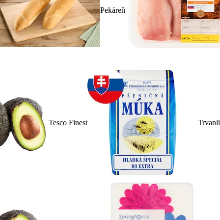
Pekáreň
Tesco Finest
Trvanl