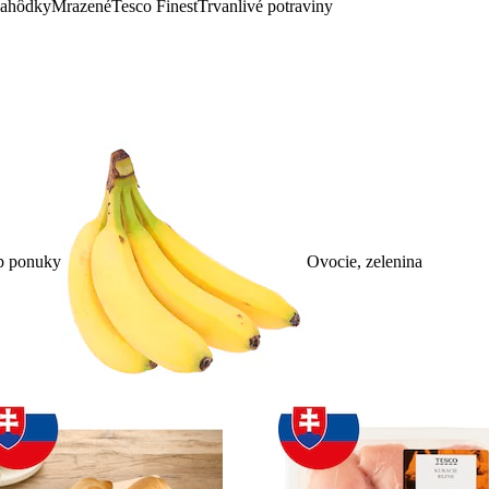
lahôdky
Mrazené
Tesco Finest
Trvanlivé potraviny
p ponuky
Ovocie, zelenina