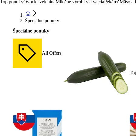
Top ponuky
Ovocie, zelenina
Mliečne výrobky a vajcia
Pekáreň
Mäso a 
Špeciálne ponuky
Špeciálne ponuky
All Offers
To