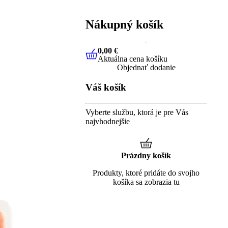
Nákupný košík
0,00 €
Aktuálna cena košíku
0,00 €
Aktuálna cena košíku
Objednať dodanie
Váš košík
Vyberte službu, ktorá je pre Vás
najvhodnejšie
Prázdny košík
Produkty, ktoré pridáte do svojho
košíka sa zobrazia tu