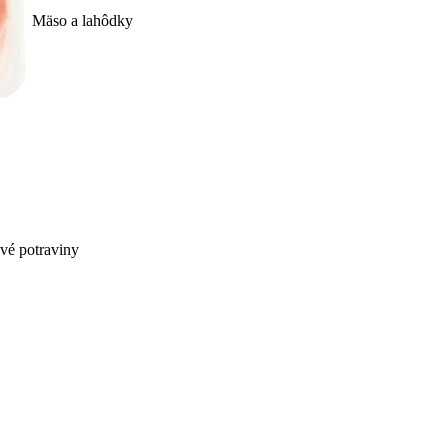
Mäso a lahôdky
ivé potraviny