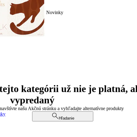
Novinky
jto kategórii už nie je platná, a
vypredaný
 navštívte našu Akčnú stránku a vyhľadajte alternatívne produkty
uky
Hľadanie