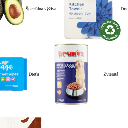
Špeciálna výživa
Dom
Dieťa
Zvieratá