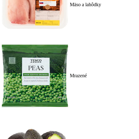
Mäso a lahôdky
Mrazené