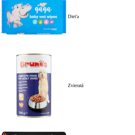
Dieťa
Zvieratá