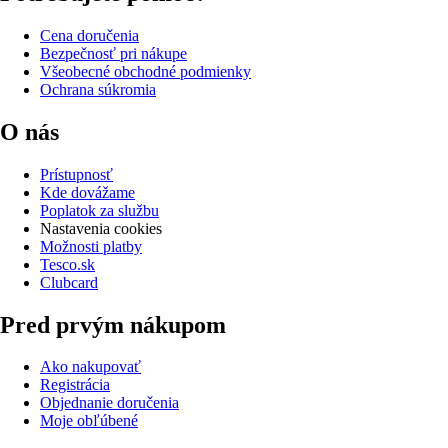
Cena doručenia
Bezpečnosť pri nákupe
Všeobecné obchodné podmienky
Ochrana súkromia
O nás
Prístupnosť
Kde dovážame
Poplatok za službu
Nastavenia cookies
Možnosti platby
Tesco.sk
Clubcard
Pred prvým nákupom
Ako nakupovať
Registrácia
Objednanie doručenia
Moje obľúbené