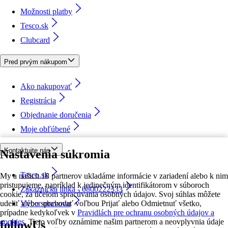
Možnosti platby
Tesco.sk
Clubcard
Pred prvým nákupom
Ako nakupovať
Registrácia
Objednanie doručenia
Moje obľúbené
Kontaktujte nás
Nastavenia súkromia
Tesco.sk
My a našich 18 partnerov ukladáme informácie v zariadení alebo k nim
pristupujeme, napríklad k jedinečným identifikátorom v súboroch
Zákaznícka linka - 0800222333
cookie, za účelom spracúvania osobných údajov. Svoj súhlas môžete
udeliť alebo spravovať voľbou Prijať alebo Odmietnuť všetko,
Výber obchodu
prípadne kedykoľvek v
Pravidlách pre ochranu osobných údajov a
cookies.
Tieto voľby oznámime našim partnerom a neovplyvnia údaje
followUs