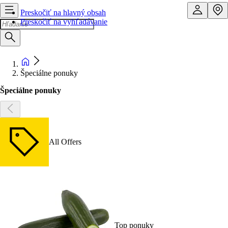
Preskočiť na hlavný obsah
Preskočiť na vyhľadávanie
Špeciálne ponuky
Špeciálne ponuky
All Offers
Top ponuky