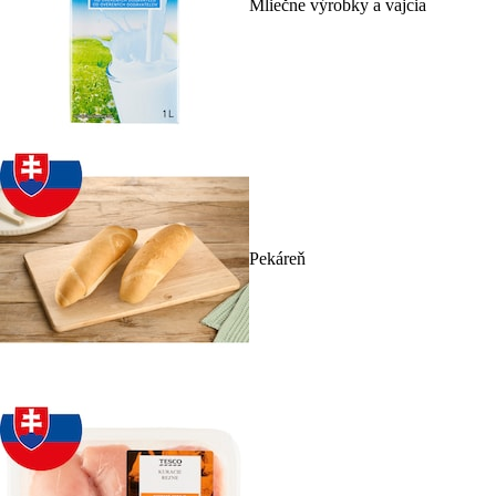
Mliečne výrobky a vajcia
Pekáreň