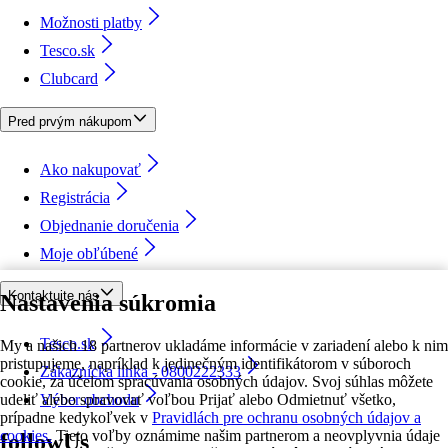
Možnosti platby
Tesco.sk
Clubcard
Pred prvým nákupom
Ako nakupovať
Registrácia
Objednanie doručenia
Moje obľúbené
Kontaktujte nás
Nastavenia súkromia
Tesco.sk
My a našich 18 partnerov ukladáme informácie v zariadení alebo k nim
pristupujeme, napríklad k jedinečným identifikátorom v súboroch
Zákaznícka linka - 0800222333
cookie, za účelom spracúvania osobných údajov. Svoj súhlas môžete
udeliť alebo spravovať voľbou Prijať alebo Odmietnuť všetko,
Výber obchodu
prípadne kedykoľvek v
Pravidlách pre ochranu osobných údajov a
cookies.
Tieto voľby oznámime našim partnerom a neovplyvnia údaje
followUs