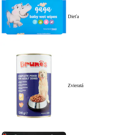
Dieťa
Zvieratá