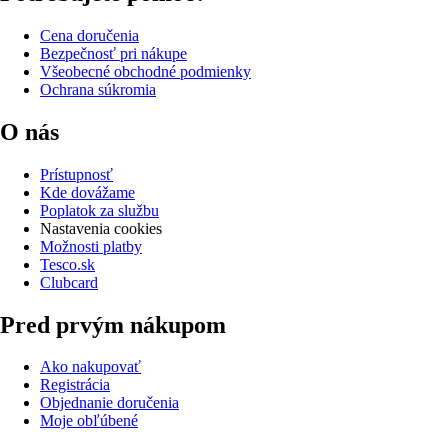
Cena doručenia
Bezpečnosť pri nákupe
Všeobecné obchodné podmienky
Ochrana súkromia
O nás
Prístupnosť
Kde dovážame
Poplatok za službu
Nastavenia cookies
Možnosti platby
Tesco.sk
Clubcard
Pred prvým nákupom
Ako nakupovať
Registrácia
Objednanie doručenia
Moje obľúbené