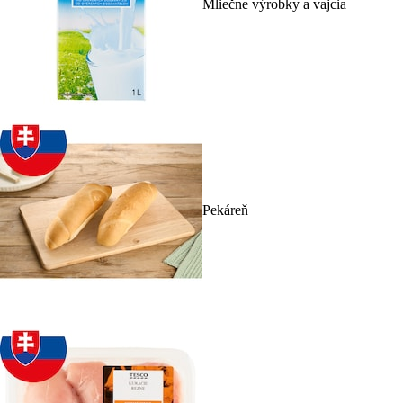
Mliečne výrobky a vajcia
Pekáreň