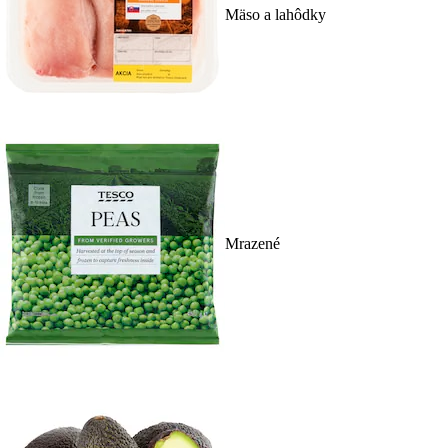
Mäso a lahôdky
Mrazené