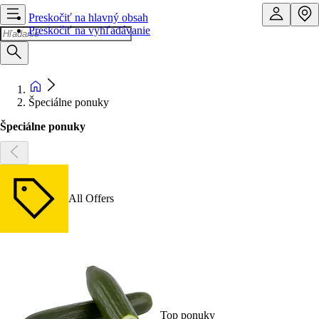
Preskočiť na hlavný obsah
Preskočiť na vyhľadávanie
Špeciálne ponuky
Špeciálne ponuky
All Offers
Top ponuky