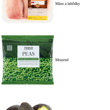
Mäso a lahôdky
Mrazené