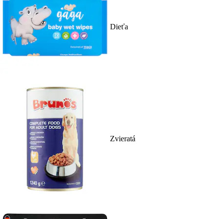
Dieťa
Zvieratá