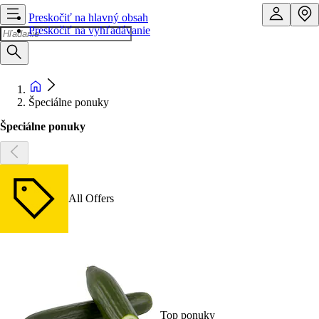
Preskočiť na hlavný obsah
Preskočiť na vyhľadávanie
Špeciálne ponuky
Špeciálne ponuky
All Offers
Top ponuky