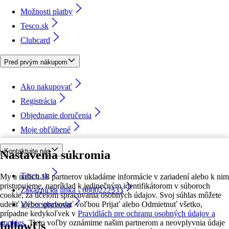
Možnosti platby
Tesco.sk
Clubcard
Pred prvým nákupom
Ako nakupovať
Registrácia
Objednanie doručenia
Moje obľúbené
Kontaktujte nás
Nastavenia súkromia
Tesco.sk
My a našich 18 partnerov ukladáme informácie v zariadení alebo k nim
pristupujeme, napríklad k jedinečným identifikátorom v súboroch
Zákaznícka linka - 0800222333
cookie, za účelom spracúvania osobných údajov. Svoj súhlas môžete
udeliť alebo spravovať voľbou Prijať alebo Odmietnuť všetko,
Výber obchodu
prípadne kedykoľvek v
Pravidlách pre ochranu osobných údajov a
cookies.
Tieto voľby oznámime našim partnerom a neovplyvnia údaje
followUs