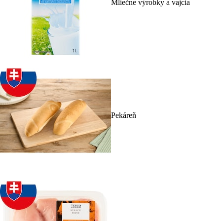
Mliečne výrobky a vajcia
Pekáreň