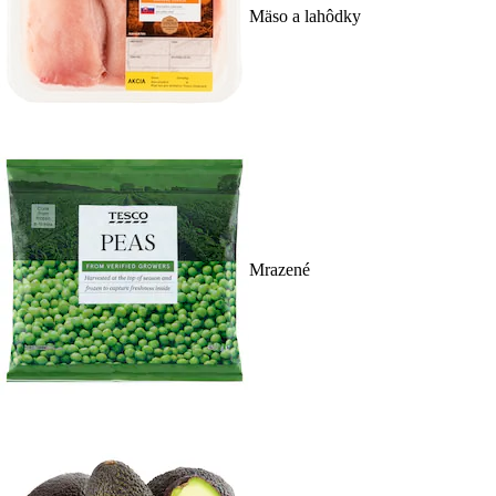
Mäso a lahôdky
Mrazené