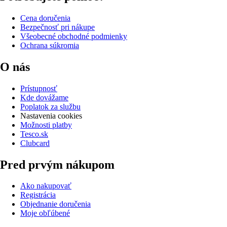
Cena doručenia
Bezpečnosť pri nákupe
Všeobecné obchodné podmienky
Ochrana súkromia
O nás
Prístupnosť
Kde dovážame
Poplatok za službu
Nastavenia cookies
Možnosti platby
Tesco.sk
Clubcard
Pred prvým nákupom
Ako nakupovať
Registrácia
Objednanie doručenia
Moje obľúbené