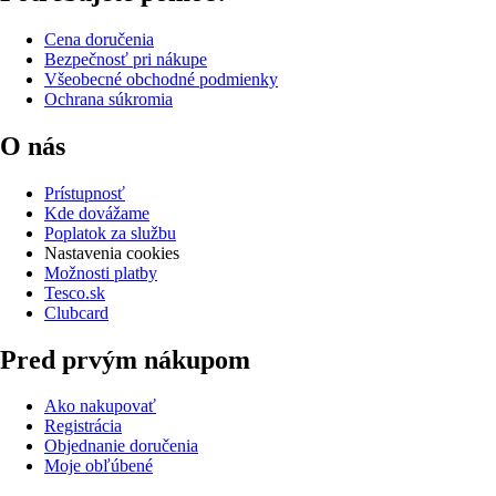
Cena doručenia
Bezpečnosť pri nákupe
Všeobecné obchodné podmienky
Ochrana súkromia
O nás
Prístupnosť
Kde dovážame
Poplatok za službu
Nastavenia cookies
Možnosti platby
Tesco.sk
Clubcard
Pred prvým nákupom
Ako nakupovať
Registrácia
Objednanie doručenia
Moje obľúbené