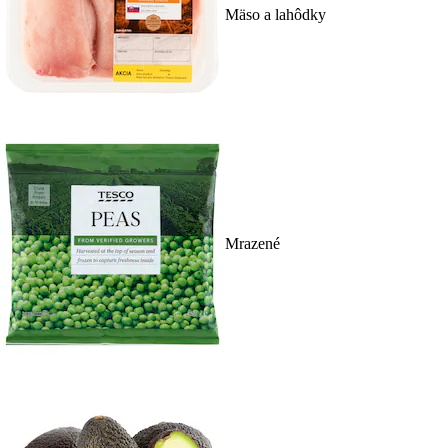
Mäso a lahôdky
Mrazené