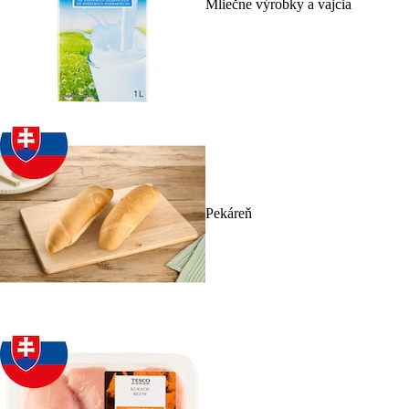
Mliečne výrobky a vajcia
Pekáreň