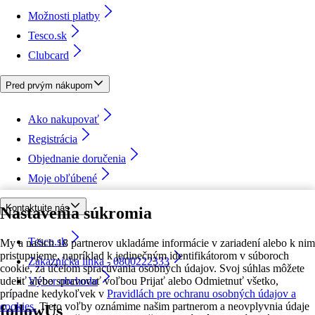
Možnosti platby
Tesco.sk
Clubcard
Pred prvým nákupom
Ako nakupovať
Registrácia
Objednanie doručenia
Moje obľúbené
Kontaktujte nás
Nastavenia súkromia
Tesco.sk
My a našich 18 partnerov ukladáme informácie v zariadení alebo k nim
pristupujeme, napríklad k jedinečným identifikátorom v súboroch
Zákaznícka linka - 0800222333
cookie, za účelom spracúvania osobných údajov. Svoj súhlas môžete
udeliť alebo spravovať voľbou Prijať alebo Odmietnuť všetko,
Výber obchodu
prípadne kedykoľvek v
Pravidlách pre ochranu osobných údajov a
cookies.
Tieto voľby oznámime našim partnerom a neovplyvnia údaje
followUs