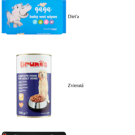
Dieťa
Zvieratá