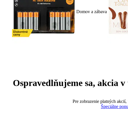
Domov a zábava
Ospravedlňujeme sa, akcia v te
Pre zobrazenie platných akcií,
Špeciálne pon