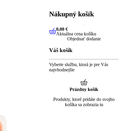
Nákupný košík
0,00 €
Aktuálna cena košíku
0,00 €
Aktuálna cena košíku
Objednať dodanie
Váš košík
Vyberte službu, ktorá je pre Vás
najvhodnejšie
Prázdny košík
Produkty, ktoré pridáte do svojho
košíka sa zobrazia tu