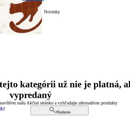
Novinky
jto kategórii už nie je platná, a
vypredaný
 navštívte našu Akčnú stránku a vyhľadajte alternatívne produkty
uky
Hľadanie