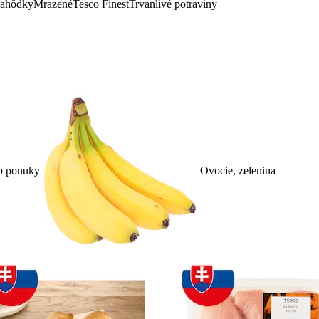
lahôdky
Mrazené
Tesco Finest
Trvanlivé potraviny
p ponuky
Ovocie, zelenina