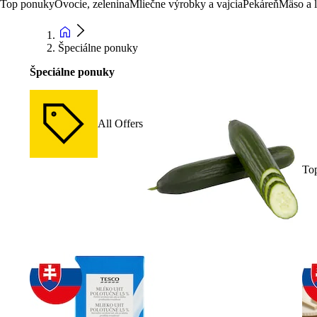
Top ponuky
Ovocie, zelenina
Mliečne výrobky a vajcia
Pekáreň
Mäso a 
Špeciálne ponuky
Špeciálne ponuky
All Offers
To