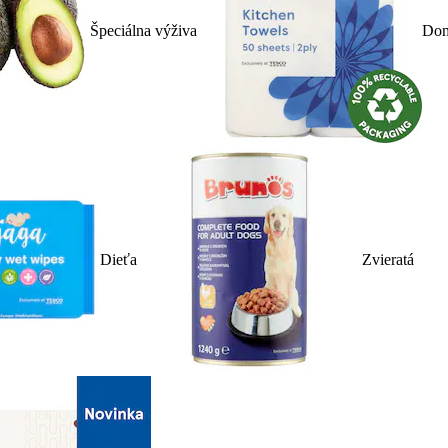
Špeciálna výživa
Dom
Dieťa
Zvieratá