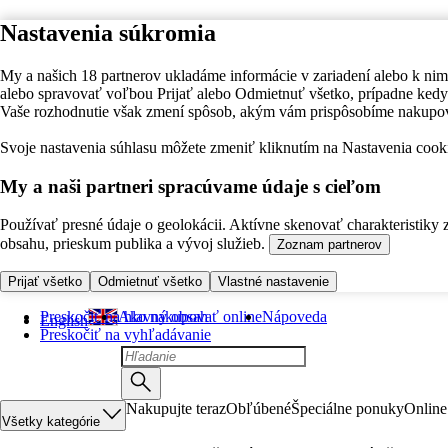
Nastavenia súkromia
My a našich 18 partnerov ukladáme informácie v zariadení alebo k nim
alebo spravovať voľbou Prijať alebo Odmietnuť všetko, prípadne ke
Vaše rozhodnutie však zmení spôsob, akým vám prispôsobíme nakupo
Svoje nastavenia súhlasu môžete zmeniť kliknutím na Nastavenia cooki
My a naši partneri spracúvame údaje s cieľom
Používať presné údaje o geolokácii. Aktívne skenovať charakteristiky 
obsahu, prieskum publika a vývoj služieb.
Zoznam partnerov
Prijať všetko
Odmietnuť všetko
Vlastné nastavenie
Preskočiť na hlavný obsah
Ako nakupovať online
Nápoveda
English
Preskočiť na vyhľadávanie
Nakupujte teraz
Obľúbené
Špeciálne ponuky
Online
Všetky kategórie