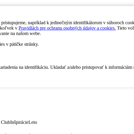
 pristupujeme, napríklad k jedinečným identifikátorom v súboroch coo
dykoľvek v
Pravidlách pre ochranu osobných údajov a cookies.
Tieto voľ
vanie na našom webe.
es v pätičke stránky.
zariadenia na identifikáciu. Ukladať a/alebo pristupovať k informáciám
 Club
Inšpirácie
Leto