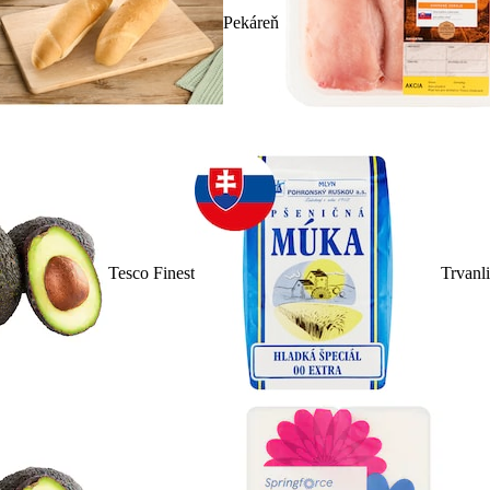
Pekáreň
Tesco Finest
Trvanl