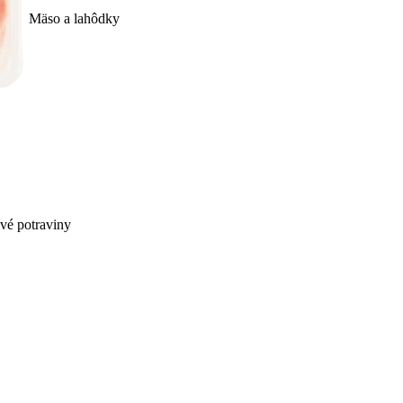
Mäso a lahôdky
ivé potraviny