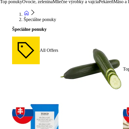
Top ponuky
Ovocie, zelenina
Mliečne výrobky a vajcia
Pekáreň
Mäso a 
Špeciálne ponuky
Špeciálne ponuky
All Offers
To