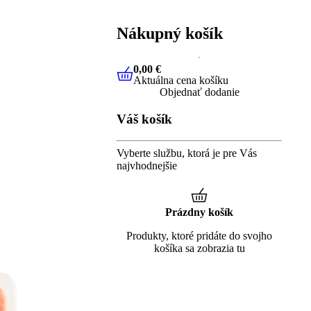
Nákupný košík
0,00 €
Aktuálna cena košíku
0,00 €
Aktuálna cena košíku
Objednať dodanie
Váš košík
Vyberte službu, ktorá je pre Vás
najvhodnejšie
Prázdny košík
Produkty, ktoré pridáte do svojho
košíka sa zobrazia tu