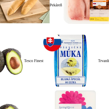
Pekáreň
Tesco Finest
Trvanl