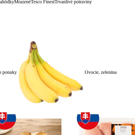
lahôdky
Mrazené
Tesco Finest
Trvanlivé potraviny
p ponuky
Ovocie, zelenina