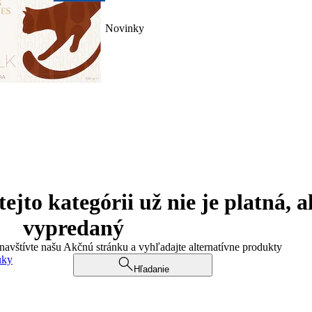
Novinky
jto kategórii už nie je platná, a
vypredaný
 navštívte našu Akčnú stránku a vyhľadajte alternatívne produkty
uky
Hľadanie