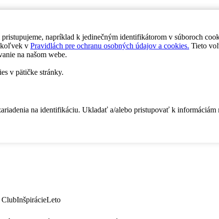
 pristupujeme, napríklad k jedinečným identifikátorom v súboroch coo
dykoľvek v
Pravidlách pre ochranu osobných údajov a cookies.
Tieto voľ
vanie na našom webe.
es v pätičke stránky.
zariadenia na identifikáciu. Ukladať a/alebo pristupovať k informáciám
 Club
Inšpirácie
Leto