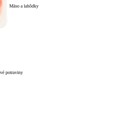
Mäso a lahôdky
ivé potraviny