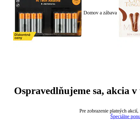
Domov a zábava
Ospravedlňujeme sa, akcia v te
Pre zobrazenie platných akcií,
Špeciálne pon