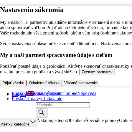
Nastavenia súkromia
My a našich 18 partnerov ukladáme informácie v zariadení alebo k nim
alebo spravovať voľbou Prijať alebo Odmietnuť všetko, prípadne ke
Vaše rozhodnutie však zmení spôsob, akým vám prispôsobíme nakupo
Svoje nastavenia súhlasu môžete zmeniť kliknutím na Nastavenia cooki
My a naši partneri spracúvame údaje s cieľom
Používať presné údaje o geolokácii. Aktívne skenovať charakteristiky 
obsahu, prieskum publika a vývoj služieb.
Zoznam partnerov
Prijať všetko
Odmietnuť všetko
Vlastné nastavenie
Preskočiť na hlavný obsah
Ako nakupovať online
Nápoveda
English
Preskočiť na vyhľadávanie
Nakupujte teraz
Obľúbené
Špeciálne ponuky
Online
Všetky kategórie