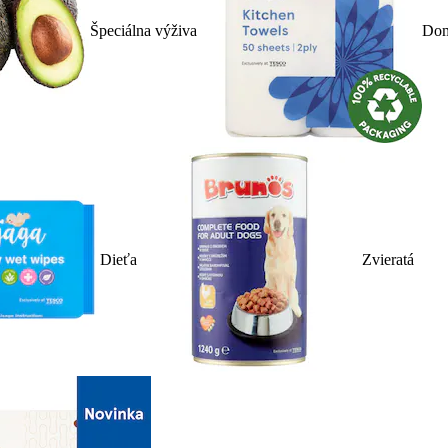
Špeciálna výživa
Dom
Dieťa
Zvieratá