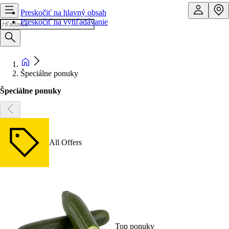
Preskočiť na hlavný obsah
Preskočiť na vyhľadávanie
Špeciálne ponuky
Špeciálne ponuky
All Offers
Top ponuky