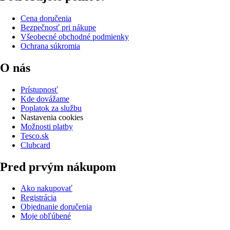
Cena doručenia
Bezpečnosť pri nákupe
Všeobecné obchodné podmienky
Ochrana súkromia
O nás
Prístupnosť
Kde dovážame
Poplatok za službu
Nastavenia cookies
Možnosti platby
Tesco.sk
Clubcard
Pred prvým nákupom
Ako nakupovať
Registrácia
Objednanie doručenia
Moje obľúbené