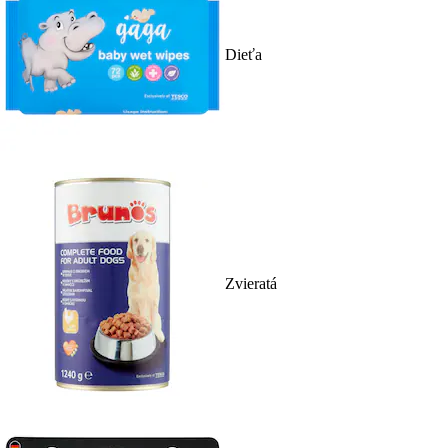
Dieťa
Zvieratá