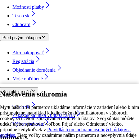
Možnosti platby
Tesco.sk
Clubcard
Pred prvým nákupom
Ako nakupovať
Registrácia
Objednanie doručenia
Moje obľúbené
Kontaktujte nás
Nastavenia súkromia
Tesco.sk
My a našich 18 partnerov ukladáme informácie v zariadení alebo k nim
pristupujeme, napríklad k jedinečným identifikátorom v súboroch
Zákaznícka linka - 0800222333
cookie, za účelom spracúvania osobných údajov. Svoj súhlas môžete
udeliť alebo spravovať voľbou Prijať alebo Odmietnuť všetko,
Výber obchodu
prípadne kedykoľvek v
Pravidlách pre ochranu osobných údajov a
cookies.
Tieto voľby oznámime našim partnerom a neovplyvnia údaje
followUs