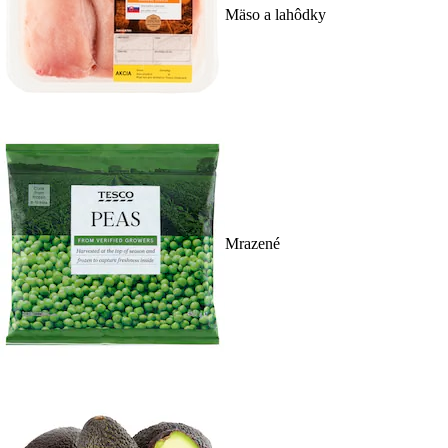
Mäso a lahôdky
Mrazené