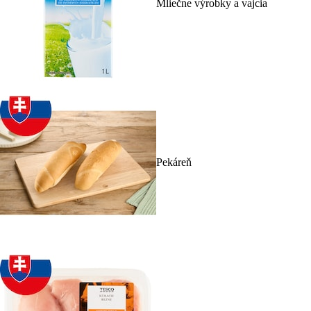
Mliečne výrobky a vajcia
Pekáreň