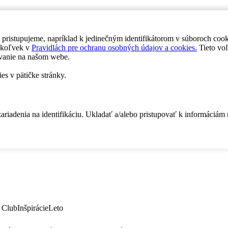
 pristupujeme, napríklad k jedinečným identifikátorom v súboroch coo
dykoľvek v
Pravidlách pre ochranu osobných údajov a cookies.
Tieto voľ
vanie na našom webe.
es v pätičke stránky.
zariadenia na identifikáciu. Ukladať a/alebo pristupovať k informáciám
 Club
Inšpirácie
Leto