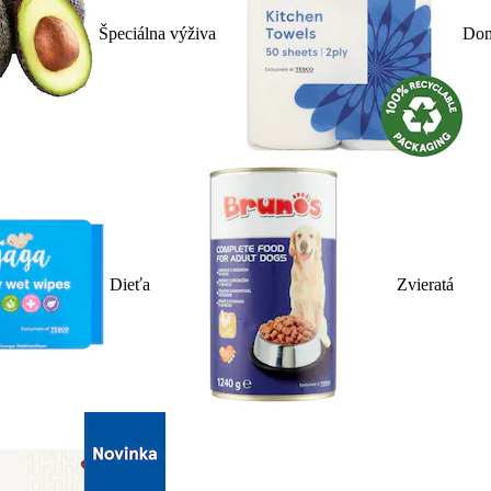
Špeciálna výživa
Dom
Dieťa
Zvieratá