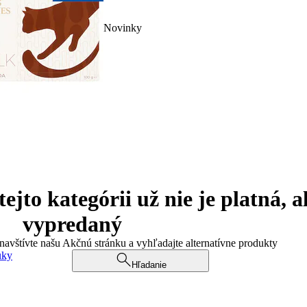
Novinky
jto kategórii už nie je platná, a
vypredaný
 navštívte našu Akčnú stránku a vyhľadajte alternatívne produkty
uky
Hľadanie