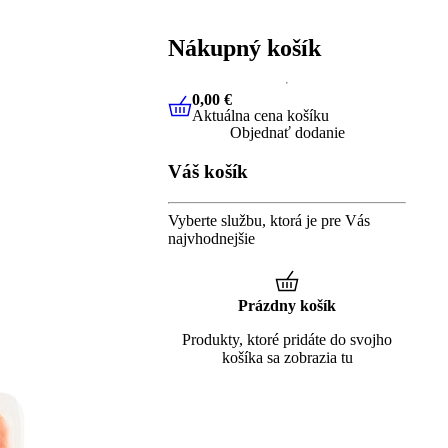
Nákupný košík
0,00 €
Aktuálna cena košíku
0,00 €
Aktuálna cena košíku
Objednať dodanie
Váš košík
Vyberte službu, ktorá je pre Vás
najvhodnejšie
Prázdny košík
Produkty, ktoré pridáte do svojho
košíka sa zobrazia tu