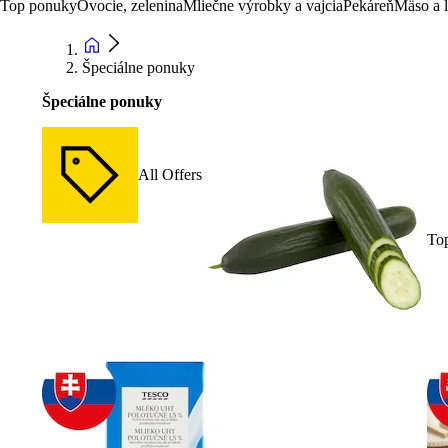
Top ponuky
Ovocie, zelenina
Mliečne výrobky a vajcia
Pekáreň
Mäso a 
Špeciálne ponuky
Špeciálne ponuky
All Offers
To