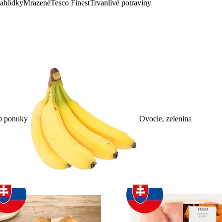
lahôdky
Mrazené
Tesco Finest
Trvanlivé potraviny
p ponuky
Ovocie, zelenina