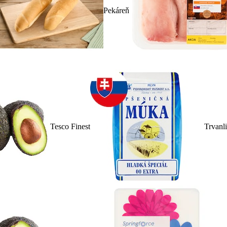
Pekáreň
Tesco Finest
Trvanl