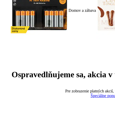
Domov a zábava
Ospravedlňujeme sa, akcia v te
Pre zobrazenie platných akcií,
Špeciálne pon