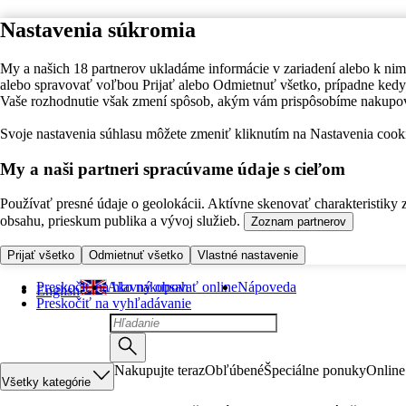
Nastavenia súkromia
My a našich 18 partnerov ukladáme informácie v zariadení alebo k nim
alebo spravovať voľbou Prijať alebo Odmietnuť všetko, prípadne ke
Vaše rozhodnutie však zmení spôsob, akým vám prispôsobíme nakupo
Svoje nastavenia súhlasu môžete zmeniť kliknutím na Nastavenia cooki
My a naši partneri spracúvame údaje s cieľom
Používať presné údaje o geolokácii. Aktívne skenovať charakteristiky 
obsahu, prieskum publika a vývoj služieb.
Zoznam partnerov
Prijať všetko
Odmietnuť všetko
Vlastné nastavenie
Preskočiť na hlavný obsah
Ako nakupovať online
Nápoveda
English
Preskočiť na vyhľadávanie
Nakupujte teraz
Obľúbené
Špeciálne ponuky
Online
Všetky kategórie