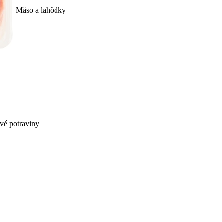
Mäso a lahôdky
ivé potraviny