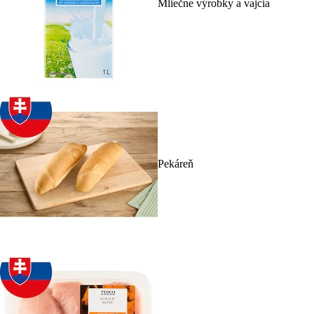
Mliečne výrobky a vajcia
Pekáreň