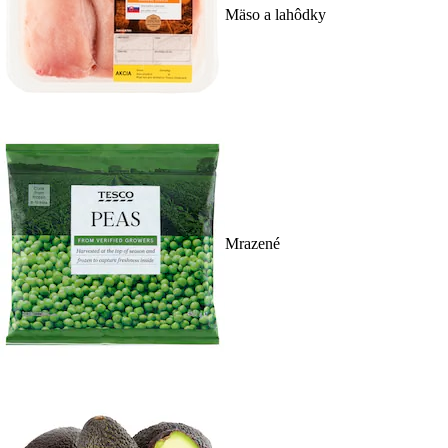
Mäso a lahôdky
Mrazené