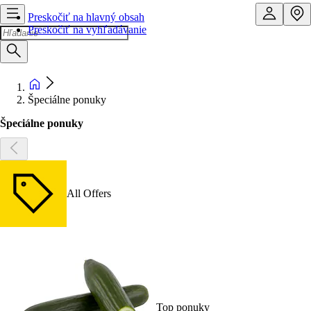
Preskočiť na hlavný obsah
Preskočiť na vyhľadávanie
Špeciálne ponuky
Špeciálne ponuky
All Offers
Top ponuky