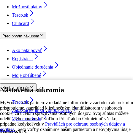
Možnosti platby
Tesco.sk
Clubcard
Pred prvým nákupom
Ako nakupovať
Registrácia
Objednanie doručenia
Moje obľúbené
Kontaktujte nás
Nastavenia súkromia
Tesco.sk
My a našich 18 partnerov ukladáme informácie v zariadení alebo k nim
pristupujeme, napríklad k jedinečným identifikátorom v súboroch
Zákaznícka linka - 0800222333
cookie, za účelom spracúvania osobných údajov. Svoj súhlas môžete
udeliť alebo spravovať voľbou Prijať alebo Odmietnuť všetko,
Výber obchodu
prípadne kedykoľvek v
Pravidlách pre ochranu osobných údajov a
cookies.
Tieto voľby oznámime našim partnerom a neovplyvnia údaje
followUs