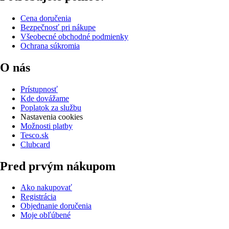
Cena doručenia
Bezpečnosť pri nákupe
Všeobecné obchodné podmienky
Ochrana súkromia
O nás
Prístupnosť
Kde dovážame
Poplatok za službu
Nastavenia cookies
Možnosti platby
Tesco.sk
Clubcard
Pred prvým nákupom
Ako nakupovať
Registrácia
Objednanie doručenia
Moje obľúbené