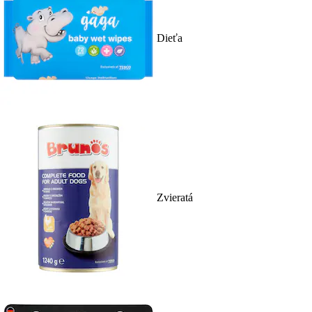
Dieťa
Zvieratá