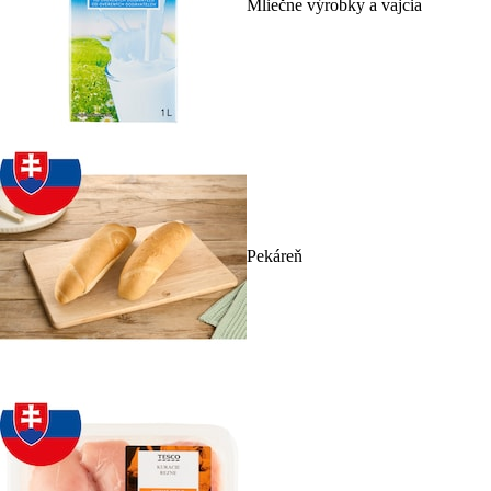
Mliečne výrobky a vajcia
Pekáreň