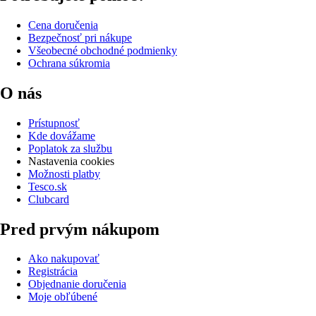
Cena doručenia
Bezpečnosť pri nákupe
Všeobecné obchodné podmienky
Ochrana súkromia
O nás
Prístupnosť
Kde dovážame
Poplatok za službu
Nastavenia cookies
Možnosti platby
Tesco.sk
Clubcard
Pred prvým nákupom
Ako nakupovať
Registrácia
Objednanie doručenia
Moje obľúbené