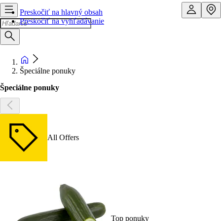
Preskočiť na hlavný obsah
Preskočiť na vyhľadávanie
Špeciálne ponuky
Špeciálne ponuky
All Offers
Top ponuky