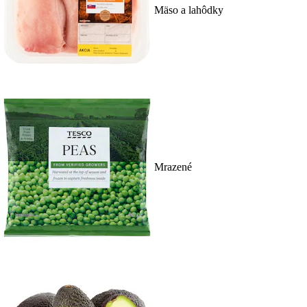
Mäso a lahôdky
Mrazené