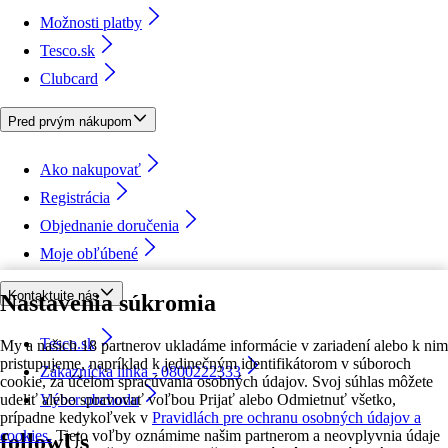
Možnosti platby
Tesco.sk
Clubcard
Pred prvým nákupom
Ako nakupovať
Registrácia
Objednanie doručenia
Moje obľúbené
Kontaktujte nás
Nastavenia súkromia
Tesco.sk
My a našich 18 partnerov ukladáme informácie v zariadení alebo k nim
pristupujeme, napríklad k jedinečným identifikátorom v súboroch
Zákaznícka linka - 0800222333
cookie, za účelom spracúvania osobných údajov. Svoj súhlas môžete
udeliť alebo spravovať voľbou Prijať alebo Odmietnuť všetko,
Výber obchodu
prípadne kedykoľvek v
Pravidlách pre ochranu osobných údajov a
cookies.
Tieto voľby oznámime našim partnerom a neovplyvnia údaje
followUs