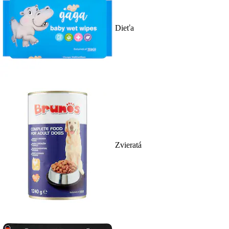
Dieťa
Zvieratá