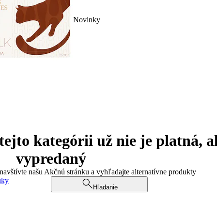
Novinky
jto kategórii už nie je platná, a
vypredaný
 navštívte našu Akčnú stránku a vyhľadajte alternatívne produkty
uky
Hľadanie