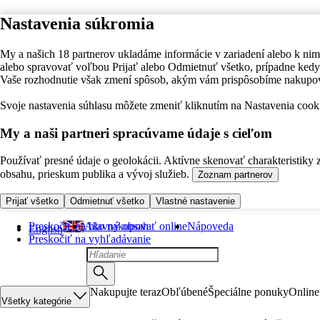
Nastavenia súkromia
My a našich 18 partnerov ukladáme informácie v zariadení alebo k nim
alebo spravovať voľbou Prijať alebo Odmietnuť všetko, prípadne ke
Vaše rozhodnutie však zmení spôsob, akým vám prispôsobíme nakupo
Svoje nastavenia súhlasu môžete zmeniť kliknutím na Nastavenia cooki
My a naši partneri spracúvame údaje s cieľom
Používať presné údaje o geolokácii. Aktívne skenovať charakteristiky 
obsahu, prieskum publika a vývoj služieb.
Zoznam partnerov
Prijať všetko
Odmietnuť všetko
Vlastné nastavenie
Preskočiť na hlavný obsah
Ako nakupovať online
Nápoveda
English
Preskočiť na vyhľadávanie
Nakupujte teraz
Obľúbené
Špeciálne ponuky
Online
Všetky kategórie