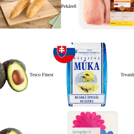
Pekáreň
Tesco Finest
Trvanl