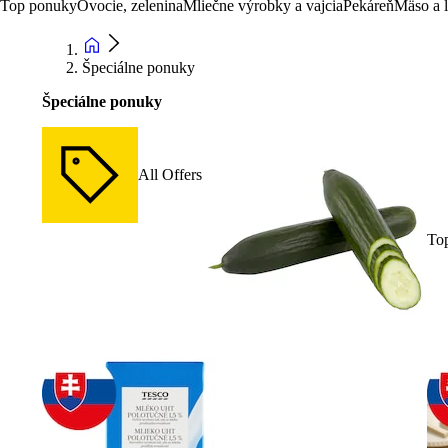
Top ponuky
Ovocie, zelenina
Mliečne výrobky a vajcia
Pekáreň
Mäso a 
Špeciálne ponuky
Špeciálne ponuky
All Offers
To