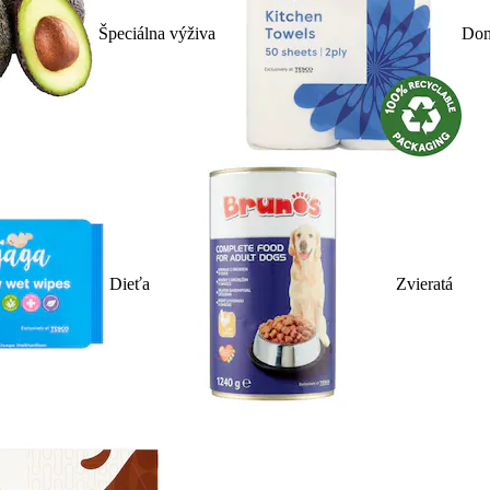
Špeciálna výživa
Dom
Dieťa
Zvieratá