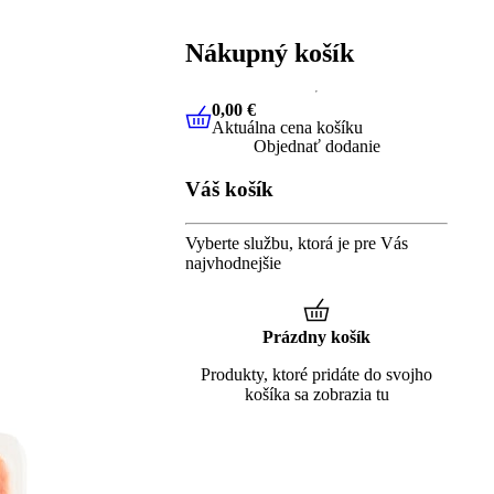
Nákupný košík
0,00 €
Aktuálna cena košíku
0,00 €
Aktuálna cena košíku
Objednať dodanie
Váš košík
Vyberte službu, ktorá je pre Vás
najvhodnejšie
Prázdny košík
Produkty, ktoré pridáte do svojho
košíka sa zobrazia tu