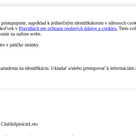
 pristupujeme, napríklad k jedinečným identifikátorom v súboroch coo
dykoľvek v
Pravidlách pre ochranu osobných údajov a cookies.
Tieto voľ
vanie na našom webe.
es v pätičke stránky.
zariadenia na identifikáciu. Ukladať a/alebo pristupovať k informáciám
 Club
Inšpirácie
Leto