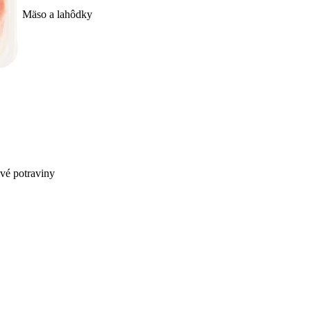
Mäso a lahôdky
ivé potraviny