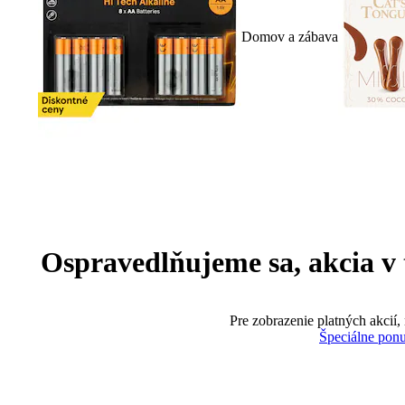
Domov a zábava
Ospravedlňujeme sa, akcia v te
Pre zobrazenie platných akcií,
Špeciálne pon