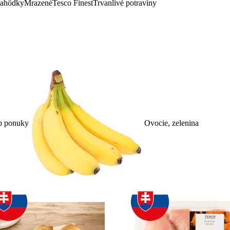
lahôdky
Mrazené
Tesco Finest
Trvanlivé potraviny
p ponuky
Ovocie, zelenina