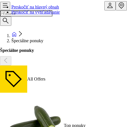
Preskočiť na hlavný obsah
Preskočiť na vyhľadávanie
Špeciálne ponuky
Špeciálne ponuky
All Offers
Top ponuky