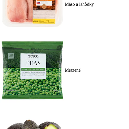
Mäso a lahôdky
Mrazené