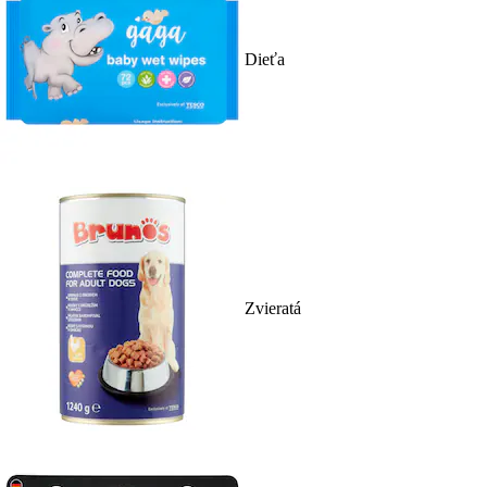
Dieťa
Zvieratá