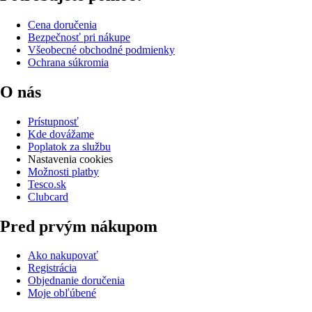
Cena doručenia
Bezpečnosť pri nákupe
Všeobecné obchodné podmienky
Ochrana súkromia
O nás
Prístupnosť
Kde dovážame
Poplatok za službu
Nastavenia cookies
Možnosti platby
Tesco.sk
Clubcard
Pred prvým nákupom
Ako nakupovať
Registrácia
Objednanie doručenia
Moje obľúbené