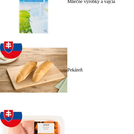
Mliečne výrobky a vajcia
Pekáreň