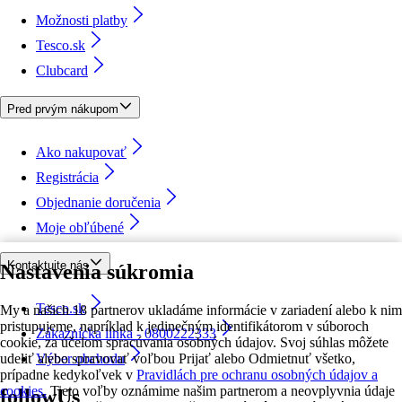
Možnosti platby
Tesco.sk
Clubcard
Pred prvým nákupom
Ako nakupovať
Registrácia
Objednanie doručenia
Moje obľúbené
Kontaktujte nás
Nastavenia súkromia
Tesco.sk
My a našich 18 partnerov ukladáme informácie v zariadení alebo k nim
pristupujeme, napríklad k jedinečným identifikátorom v súboroch
Zákaznícka linka - 0800222333
cookie, za účelom spracúvania osobných údajov. Svoj súhlas môžete
udeliť alebo spravovať voľbou Prijať alebo Odmietnuť všetko,
Výber obchodu
prípadne kedykoľvek v
Pravidlách pre ochranu osobných údajov a
cookies.
Tieto voľby oznámime našim partnerom a neovplyvnia údaje
followUs