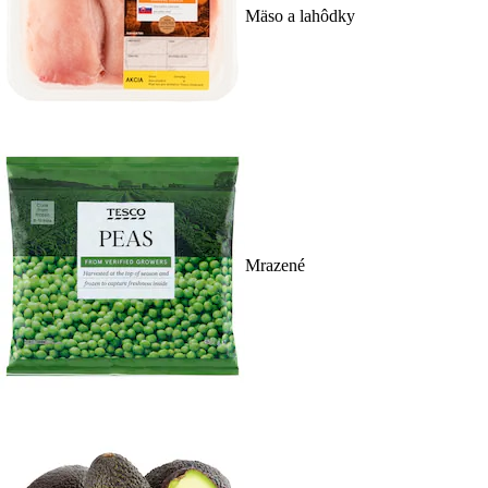
Mäso a lahôdky
Mrazené