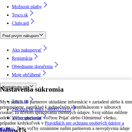
Možnosti platby
Tesco.sk
Clubcard
Pred prvým nákupom
Ako nakupovať
Registrácia
Objednanie doručenia
Moje obľúbené
Kontaktujte nás
Nastavenia súkromia
Tesco.sk
My a našich 18 partnerov ukladáme informácie v zariadení alebo k nim
pristupujeme, napríklad k jedinečným identifikátorom v súboroch
Zákaznícka linka - 0800222333
cookie, za účelom spracúvania osobných údajov. Svoj súhlas môžete
udeliť alebo spravovať voľbou Prijať alebo Odmietnuť všetko,
Výber obchodu
prípadne kedykoľvek v
Pravidlách pre ochranu osobných údajov a
cookies.
Tieto voľby oznámime našim partnerom a neovplyvnia údaje
followUs