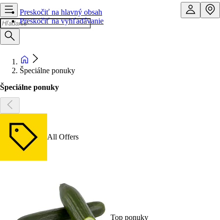
Preskočiť na hlavný obsah
Preskočiť na vyhľadávanie
Špeciálne ponuky
Špeciálne ponuky
All Offers
Top ponuky