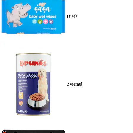
Dieťa
Zvieratá