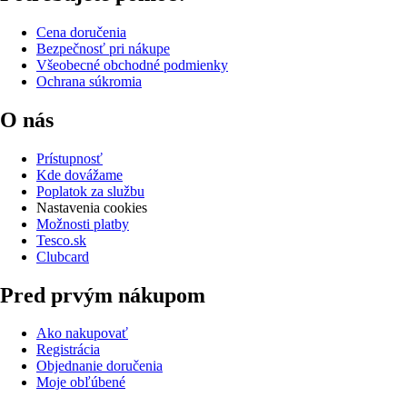
Cena doručenia
Bezpečnosť pri nákupe
Všeobecné obchodné podmienky
Ochrana súkromia
O nás
Prístupnosť
Kde dovážame
Poplatok za službu
Nastavenia cookies
Možnosti platby
Tesco.sk
Clubcard
Pred prvým nákupom
Ako nakupovať
Registrácia
Objednanie doručenia
Moje obľúbené