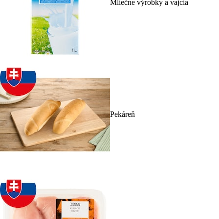
Mliečne výrobky a vajcia
Pekáreň