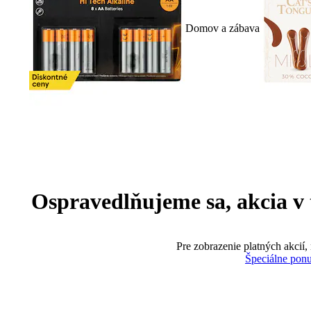
Domov a zábava
Ospravedlňujeme sa, akcia v te
Pre zobrazenie platných akcií,
Špeciálne pon