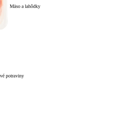
Mäso a lahôdky
ivé potraviny