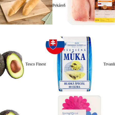
Pekáreň
Tesco Finest
Trvanl