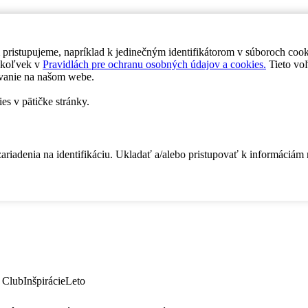
 pristupujeme, napríklad k jedinečným identifikátorom v súboroch coo
dykoľvek v
Pravidlách pre ochranu osobných údajov a cookies.
Tieto voľ
vanie na našom webe.
es v pätičke stránky.
zariadenia na identifikáciu. Ukladať a/alebo pristupovať k informáciám
 Club
Inšpirácie
Leto