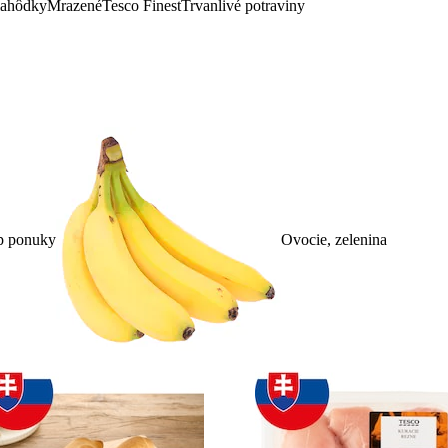
lahôdky
Mrazené
Tesco Finest
Trvanlivé potraviny
p ponuky
Ovocie, zelenina