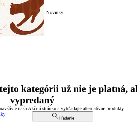
Novinky
jto kategórii už nie je platná, a
vypredaný
 navštívte našu Akčnú stránku a vyhľadajte alternatívne produkty
uky
Hľadanie