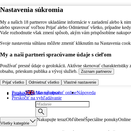
Nastavenia súkromia
My a našich 18 partnerov ukladáme informácie v zariadení alebo k nim
alebo spravovať voľbou Prijať alebo Odmietnuť všetko, prípadne ke
Vaše rozhodnutie však zmení spôsob, akým vám prispôsobíme nakupo
Svoje nastavenia súhlasu môžete zmeniť kliknutím na Nastavenia cooki
My a naši partneri spracúvame údaje s cieľom
Používať presné údaje o geolokácii. Aktívne skenovať charakteristiky 
obsahu, prieskum publika a vývoj služieb.
Zoznam partnerov
Prijať všetko
Odmietnuť všetko
Vlastné nastavenie
Preskočiť na hlavný obsah
Ako nakupovať online
Nápoveda
English
Preskočiť na vyhľadávanie
Nakupujte teraz
Obľúbené
Špeciálne ponuky
Online
Všetky kategórie