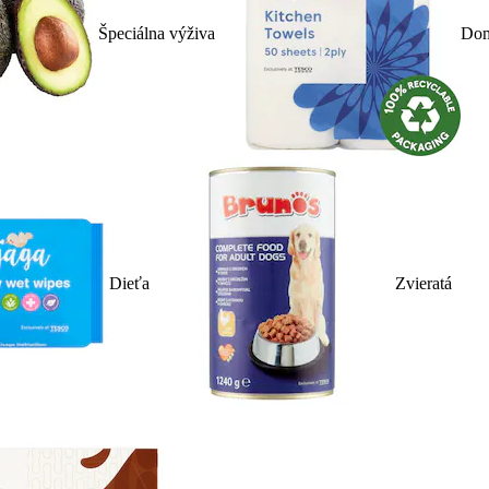
Špeciálna výživa
Dom
Dieťa
Zvieratá