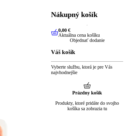
Nákupný košík
0,00 €
Aktuálna cena košíku
0,00 €
Aktuálna cena košíku
Objednať dodanie
Váš košík
Vyberte službu, ktorá je pre Vás
najvhodnejšie
Prázdny košík
Produkty, ktoré pridáte do svojho
košíka sa zobrazia tu