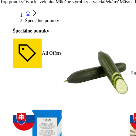
Top ponuky
Ovocie, zelenina
Mliečne výrobky a vajcia
Pekáreň
Mäso a 
Špeciálne ponuky
Špeciálne ponuky
All Offers
To