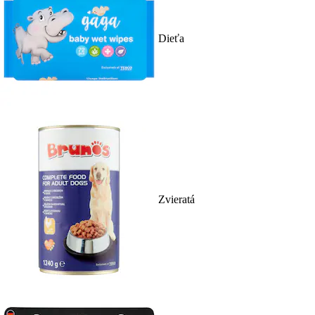
Dieťa
Zvieratá