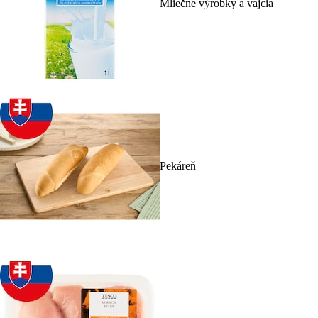
Mliečne výrobky a vajcia
Pekáreň