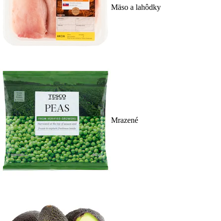
Mäso a lahôdky
Mrazené