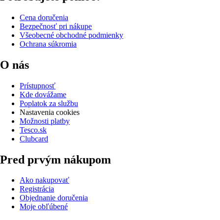
Cena doručenia
Bezpečnosť pri nákupe
Všeobecné obchodné podmienky
Ochrana súkromia
O nás
Prístupnosť
Kde dovážame
Poplatok za službu
Nastavenia cookies
Možnosti platby
Tesco.sk
Clubcard
Pred prvým nákupom
Ako nakupovať
Registrácia
Objednanie doručenia
Moje obľúbené