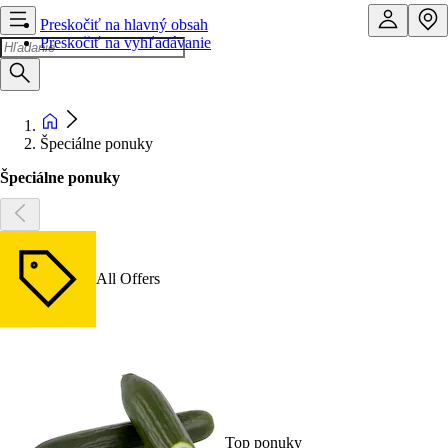
Preskočiť na hlavný obsah
Preskočiť na vyhľadávanie
Špeciálne ponuky
Špeciálne ponuky
All Offers
Top ponuky