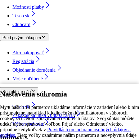
Možnosti platby
Tesco.sk
Clubcard
Pred prvým nákupom
Ako nakupovať
Registrácia
Objednanie doručenia
Moje obľúbené
Kontaktujte nás
Nastavenia súkromia
Tesco.sk
My a našich 18 partnerov ukladáme informácie v zariadení alebo k nim
pristupujeme, napríklad k jedinečným identifikátorom v súboroch
Zákaznícka linka - 0800222333
cookie, za účelom spracúvania osobných údajov. Svoj súhlas môžete
udeliť alebo spravovať voľbou Prijať alebo Odmietnuť všetko,
Výber obchodu
prípadne kedykoľvek v
Pravidlách pre ochranu osobných údajov a
cookies.
Tieto voľby oznámime našim partnerom a neovplyvnia údaje
followUs