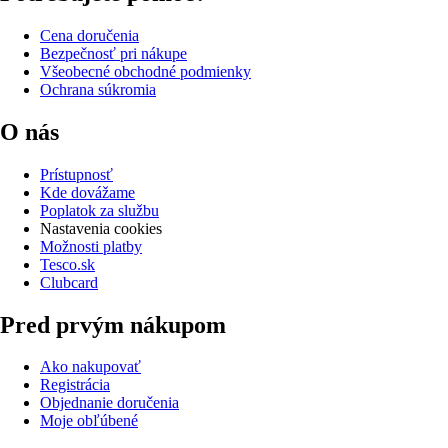
Cena doručenia
Bezpečnosť pri nákupe
Všeobecné obchodné podmienky
Ochrana súkromia
O nás
Prístupnosť
Kde dovážame
Poplatok za službu
Nastavenia cookies
Možnosti platby
Tesco.sk
Clubcard
Pred prvým nákupom
Ako nakupovať
Registrácia
Objednanie doručenia
Moje obľúbené