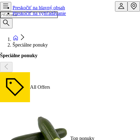
Preskočiť na hlavný obsah
Preskočiť na vyhľadávanie
Špeciálne ponuky
Špeciálne ponuky
All Offers
Top ponuky