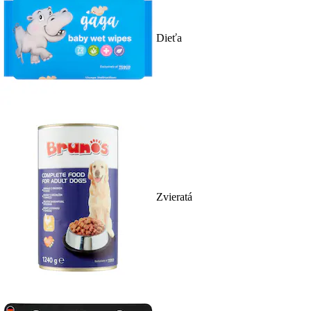
Dieťa
Zvieratá