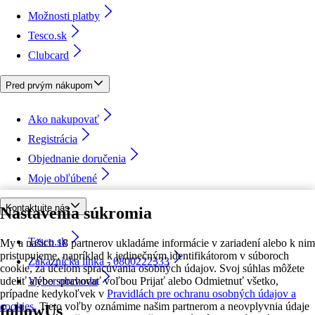
Možnosti platby
Tesco.sk
Clubcard
Pred prvým nákupom
Ako nakupovať
Registrácia
Objednanie doručenia
Moje obľúbené
Kontaktujte nás
Nastavenia súkromia
Tesco.sk
My a našich 18 partnerov ukladáme informácie v zariadení alebo k nim
pristupujeme, napríklad k jedinečným identifikátorom v súboroch
Zákaznícka linka - 0800222333
cookie, za účelom spracúvania osobných údajov. Svoj súhlas môžete
udeliť alebo spravovať voľbou Prijať alebo Odmietnuť všetko,
Výber obchodu
prípadne kedykoľvek v
Pravidlách pre ochranu osobných údajov a
cookies.
Tieto voľby oznámime našim partnerom a neovplyvnia údaje
followUs