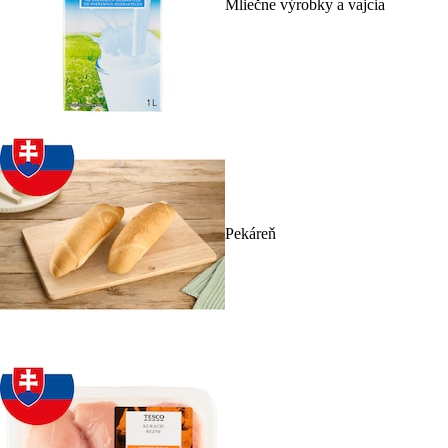
Mliečne výrobky a vajcia
Pekáreň