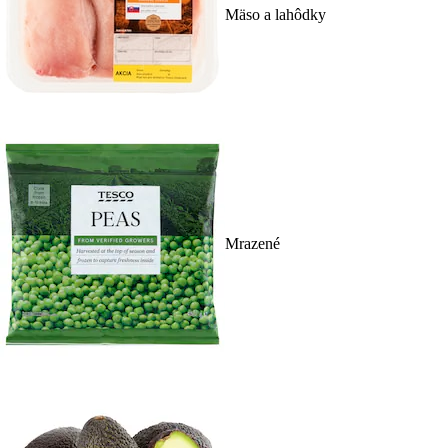
Mäso a lahôdky
Mrazené