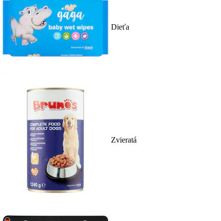
Dieťa
Zvieratá