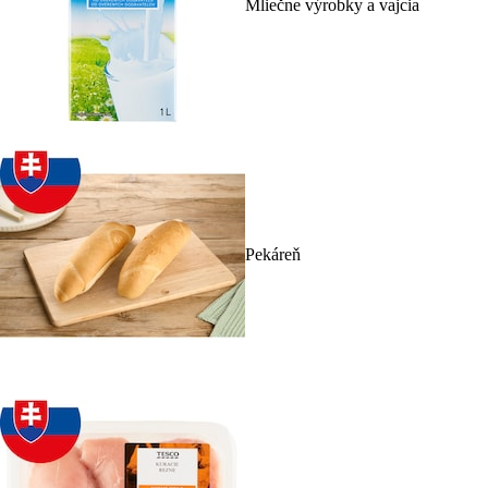
Mliečne výrobky a vajcia
Pekáreň