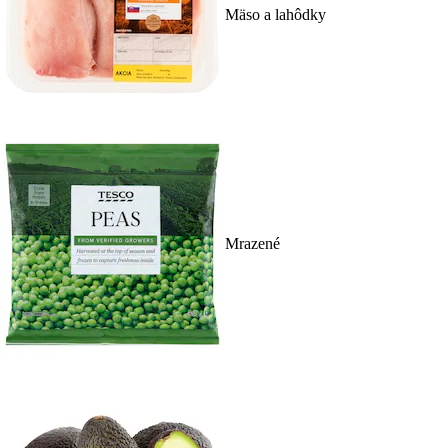
Mäso a lahôdky
Mrazené