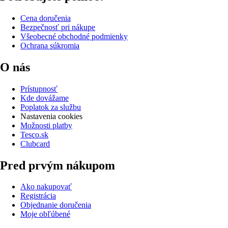
Cena doručenia
Bezpečnosť pri nákupe
Všeobecné obchodné podmienky
Ochrana súkromia
O nás
Prístupnosť
Kde dovážame
Poplatok za službu
Nastavenia cookies
Možnosti platby
Tesco.sk
Clubcard
Pred prvým nákupom
Ako nakupovať
Registrácia
Objednanie doručenia
Moje obľúbené