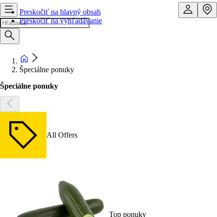
Preskočiť na hlavný obsah
Preskočiť na vyhľadávanie
Špeciálne ponuky
Špeciálne ponuky
All Offers
Top ponuky