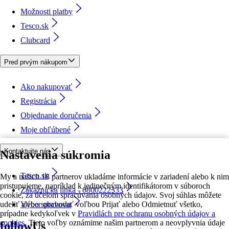
Možnosti platby
Tesco.sk
Clubcard
Pred prvým nákupom
Ako nakupovať
Registrácia
Objednanie doručenia
Moje obľúbené
Kontaktujte nás
Nastavenia súkromia
Tesco.sk
My a našich 18 partnerov ukladáme informácie v zariadení alebo k nim
pristupujeme, napríklad k jedinečným identifikátorom v súboroch
Zákaznícka linka - 0800222333
cookie, za účelom spracúvania osobných údajov. Svoj súhlas môžete
udeliť alebo spravovať voľbou Prijať alebo Odmietnuť všetko,
Výber obchodu
prípadne kedykoľvek v
Pravidlách pre ochranu osobných údajov a
cookies.
Tieto voľby oznámime našim partnerom a neovplyvnia údaje
followUs