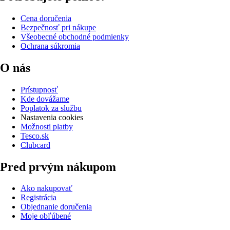
Cena doručenia
Bezpečnosť pri nákupe
Všeobecné obchodné podmienky
Ochrana súkromia
O nás
Prístupnosť
Kde dovážame
Poplatok za službu
Nastavenia cookies
Možnosti platby
Tesco.sk
Clubcard
Pred prvým nákupom
Ako nakupovať
Registrácia
Objednanie doručenia
Moje obľúbené