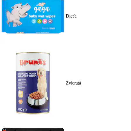
Dieťa
Zvieratá