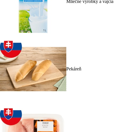
Mliečne výrobky a vajcia
Pekáreň