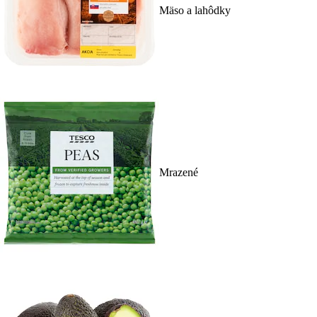
Mäso a lahôdky
Mrazené