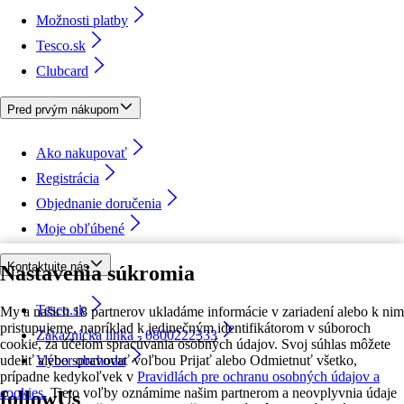
Možnosti platby
Tesco.sk
Clubcard
Pred prvým nákupom
Ako nakupovať
Registrácia
Objednanie doručenia
Moje obľúbené
Kontaktujte nás
Nastavenia súkromia
Tesco.sk
My a našich 18 partnerov ukladáme informácie v zariadení alebo k nim
pristupujeme, napríklad k jedinečným identifikátorom v súboroch
Zákaznícka linka - 0800222333
cookie, za účelom spracúvania osobných údajov. Svoj súhlas môžete
udeliť alebo spravovať voľbou Prijať alebo Odmietnuť všetko,
Výber obchodu
prípadne kedykoľvek v
Pravidlách pre ochranu osobných údajov a
cookies.
Tieto voľby oznámime našim partnerom a neovplyvnia údaje
followUs