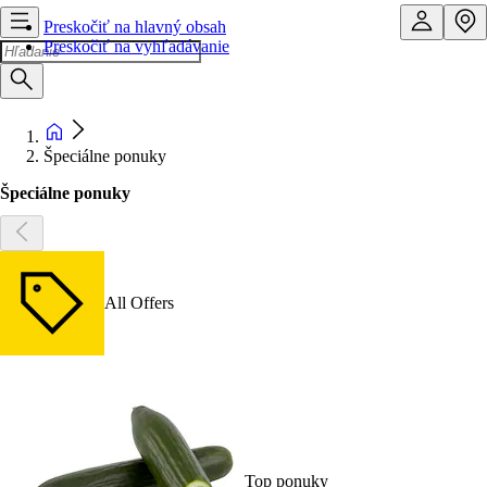
Preskočiť na hlavný obsah
Preskočiť na vyhľadávanie
Špeciálne ponuky
Špeciálne ponuky
All Offers
Top ponuky