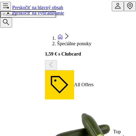
Preskočiť na hlavný obsah
Preskočiť na vyhľadávanie
Špeciálne ponuky
1,59 € s Clubcard
All Offers
Top