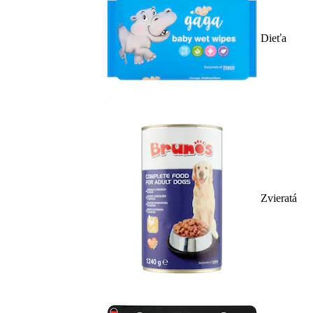
Dieťa
Zvieratá