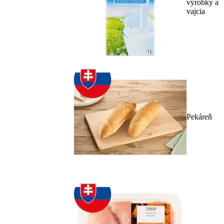
výrobky a
vajcia
Pekáreň