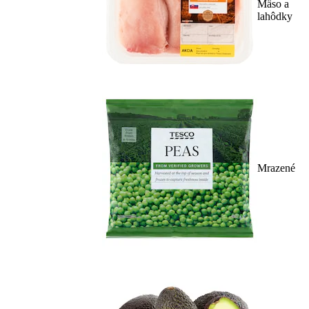
Mäso a
lahôdky
Mrazené