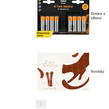
Domov a
zábava
Novinky