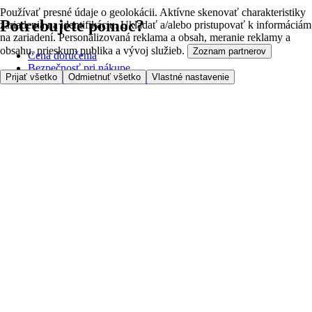
Používať presné údaje o geolokácii. Aktívne skenovať charakteristiky
Potrebujete pomoc?
zariadenia na identifikáciu. Ukladať a/alebo pristupovať k informáciám
na zariadení. Personalizovaná reklama a obsah, meranie reklamy a
obsahu, prieskum publika a vývoj služieb.
Zoznam partnerov
Cena doručenia
Bezpečnosť pri nákupe
Prijať všetko
Odmietnuť všetko
Vlastné nastavenie
Všeobecné obchodné podmienky
Ochrana súkromia
O nás
Prístupnosť
Kde dovážame
Poplatok za službu
Nastavenia cookies
Možnosti platby
Tesco.sk
Clubcard
Pred prvým nákupom
Ako nakupovať
Registrácia
Objednanie doručenia