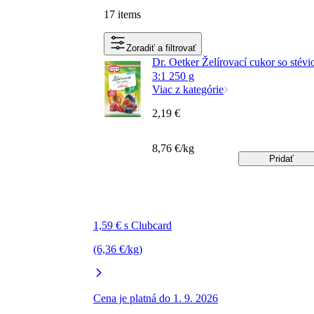
17 items
Zoradiť a filtrovať
Dr. Oetker Želírovací cukor so stévi
3:1 250 g
Viac z kategórie
2,19 €
8,76 €/kg
Pridať
1,59 € s Clubcard
(6,36 €/kg)
Cena je platná do 1. 9. 2026